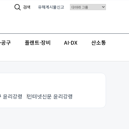
검색
유해게시물신고
·공구
플랜트·장비
AI·DX
산소통
 윤리강령
인터넷신문 윤리강령