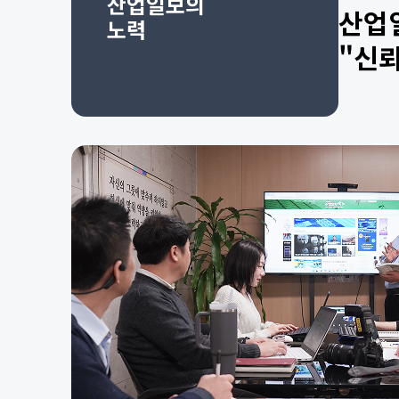
산업일보의
산업
노력
"신뢰