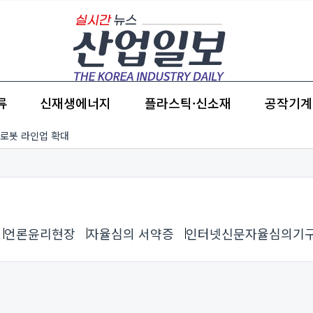
류
신재생에너지
플라스틱·신소재
공작기계
 로봇 라인업 확대
언론윤리현장
자율심의 서약증
인터넷신문자율심의기구