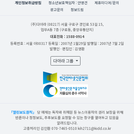
개인정보취급방침
청소년보호책임자 : 안영건
제휴미디어/문의
광고문의
정보드림
(주)다아라
(08217) 서울 구로구 경인로 53길 15,
업무A동 7층 (구로동, 중앙유통단지)
대표전화 : 1588-0914
등록번호 : 서울 아00317
등록일 : 2007년 1월29일
발행일 : 2007년 7월 2일
발행인 · 편집인 : 김영환
다아라 그룹
「열린보도원칙」
당 매체는 독자와 취재원 등 뉴스이용자의 권리 보장을 위해
반론이나 정정보도, 추후보도를 요청할 수 있는 창구를 열어두고 있음을
알려드립니다.
고충처리인 김인환 070-7465-0510 kih2711@kidd.co.kr