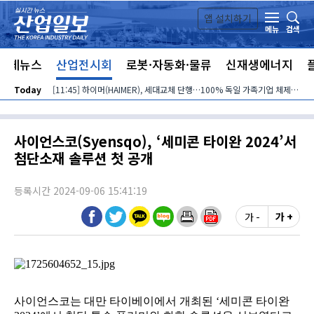
본문 바로가기
앱 설치하기
검색
메뉴
전체뉴스
산업전시회
로봇·자동화·물류
신재생에너지
Today
[11:45] 하이머(HAIMER), 세대교체 단행…100% 독일 가족기업 체제 유지 발표
사이언스코(Syensqo), ‘세미콘 타이완 2024’서
첨단소재 솔루션 첫 공개
등록시간 2024-09-06 15:41:19
가 -
가 +