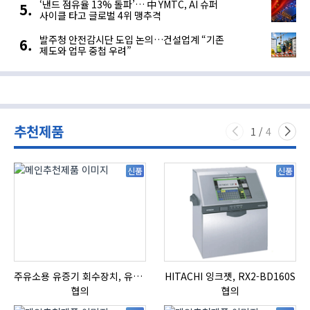
‘낸드 점유율 13% 돌파’… 中 YMTC, AI 슈퍼
사이클 타고 글로벌 4위 맹추격
발주청 안전감시단 도입 논의…건설업계 “기존
제도와 업무 중첩 우려”
추천제품
1
/
4
신품
신품
주유소용 유증기 회수장치, 유증기 회수장치, 방폭형, 방폭형 유증기 회수장치
HITACHI 잉크젯, RX2-BD160S
협의
협의