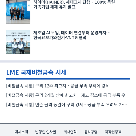
하이머(HAIMER), 세대교체 단행…100% 독일
가족기업 체제 유지 발표
제조업 AI 도입, 데이터 연결부터 운영까지…
한국요꼬가와전기·VNTG 협력
LME 국제비철금속 시세
[비철금속 시황] 구리 12주 최고치…공급 부족 우려에 강세
[비철금속 시황] 구리 2개월 만에 최고치…재고 감소에 공급 부족 우려 확대
[비철금속 시황] 연준 금리 동결에 구리 강세…공급 부족 우려도 가격 지지
매체소개
발행인 인사말
회사연혁
윤리강령
저작권정책