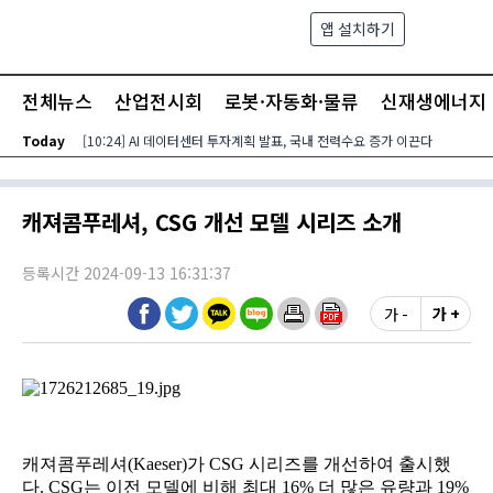
본문 바로가기
앱 설치하기
검색
메뉴
전체뉴스
산업전시회
로봇·자동화·물류
신재생에너지
Today
[10:24] AI 데이터센터 투자계획 발표, 국내 전력수요 증가 이끈다
캐져콤푸레셔, CSG 개선 모델 시리즈 소개
등록시간 2024-09-13 16:31:37
가 -
가 +