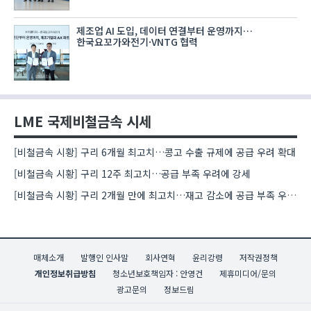
제조업 AI 도입, 데이터 연결부터 운영까지…
한국요꼬가와전기·VNTG 협력
LME 국제비철금속 시세
[비철금속 시황] 구리 6개월 최고치…콩고 수출 규제에 공급 우려 확대
[비철금속 시황] 구리 12주 최고치…공급 부족 우려에 강세
[비철금속 시황] 구리 2개월 만에 최고치…재고 감소에 공급 부족 우려 확대
매체소개
발행인 인사말
회사연혁
윤리강령
저작권정책
개인정보취급방침
청소년보호책임자 : 안영건
제휴미디어/문의
광고문의
정보드림