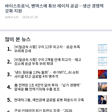
바이스트로닉, 벤덱스에 튜브 레이저 공급…생산 경쟁력
강화 지원
editor-LIU
2026.07.29
많이 본 뉴스
[비철금속 시황] 구리 12주 최고치…공급 부족
우려에 강세
[비철금속 시황] 구리 2개월 만에 최고치…재고
감소에 공급 부족 우려 확대
‘낸드 점유율 13% 돌파’… 中 YMTC, AI 슈퍼
사이클 타고 글로벌 4위 맹추격
美 전력망 1조 4천억 달러 투자…‘납기 경쟁력’
앞세운 韓 전력기자재 수출 호조
현대차그룹, 새만금에 글로벌 로봇 파운드리 구축
건설·인테리어 최신 트렌드 집결…‘2026