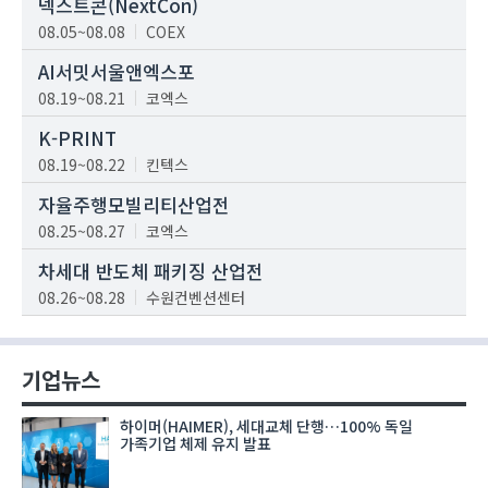
넥스트콘(NextCon)
08.05~08.08
COEX
AI서밋서울앤엑스포
08.19~08.21
코엑스
K-PRINT
08.19~08.22
킨텍스
자율주행모빌리티산업전
08.25~08.27
코엑스
차세대 반도체 패키징 산업전
08.26~08.28
수원컨벤션센터
기업뉴스
하이머(HAIMER), 세대교체 단행…100% 독일
가족기업 체제 유지 발표