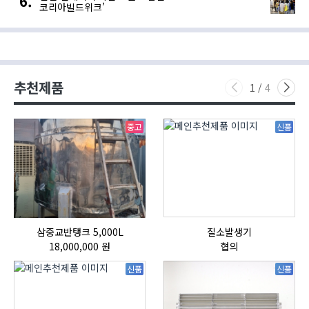
코리아빌드위크’
추천제품
1
/
4
중고
신품
삼중교반탱크 5,000L
질소발생기
18,000,000 원
협의
신품
신품