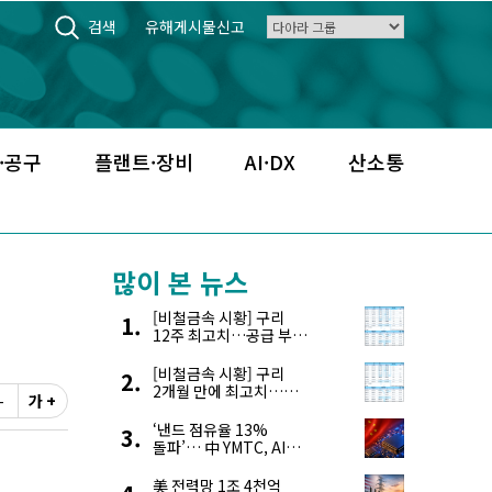
검색
유해게시물신고
·공구
플랜트·장비
AI·DX
산소통
많이 본 뉴스
[비철금속 시황] 구리
12주 최고치…공급 부족
우려에 강세
[비철금속 시황] 구리
2개월 만에 최고치…
-
가 +
재고 감소에 공급 부족
우려 확대
‘낸드 점유율 13%
돌파’… 中 YMTC, AI
슈퍼 사이클 타고 글로벌
4위 맹추격
美 전력망 1조 4천억