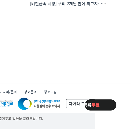
[비철금속 시황] 구리 2개월 만에 최고치…재고 감소에 공급 부족 우려 확대
미디어/문의
광고문의
정보드림
다아라 그룹
제품등록
무료
제품등록
무료
제품등록
무료
 열어두고 있음을 알려드립니다.