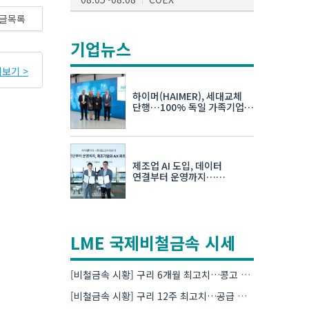
글목록
AI서밋서울앤엑스포
08.19~08.21
코엑스
기업뉴스
K-PRINT
보기 >
08.19~08.22
킨텍스
하이머(HAIMER), 세대교체
자율주행모빌리티산업전
단행…100% 독일 가족기업
체제 유지 발표
08.25~08.27
코엑스
차세대 반도체 패키징 산업전
제조업 AI 도입, 데이터
08.26~08.28
수원컨벤션센터
연결부터 운영까지…
한국요꼬가와전기·VNTG 협력
LME 국제비철금속 시세
[비철금속 시황] 구리 6개월 최고치…콩고 수출 규제에 공급 우려 확대
[비철금속 시황] 구리 12주 최고치…공급 부족 우려에 강세