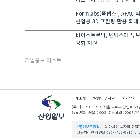
Formlabs(폼랩스), APAC
산업용 3D 프린팅 활용 확대
바이스트로닉, 벤덱스에 튜
강화 지원
기업홍보 리스트
매체소개
발행인 인사말
회사연혁
(주)다아라
(08217) 서울 구로구 경인로 53길
등록번호 : 서울 아00317
등록일 : 2007년 
「열린보도원칙」
당 매체는 독자와 취재원
고충처리인 김인환 070-7465-0510 kih27