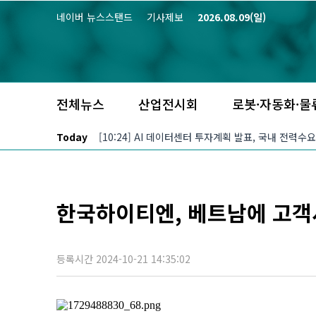
본문 바로가기
네이버 뉴스스탠드
기사제보
2026.08.09(일)
전체뉴스
산업전시회
로봇·자동화·물
Today
[10:24] AI 데이터센터 투자계획 발표, 국내 전력수
한국하이티엔, 베트남에 고객
등록시간 2024-10-21 14:35:02