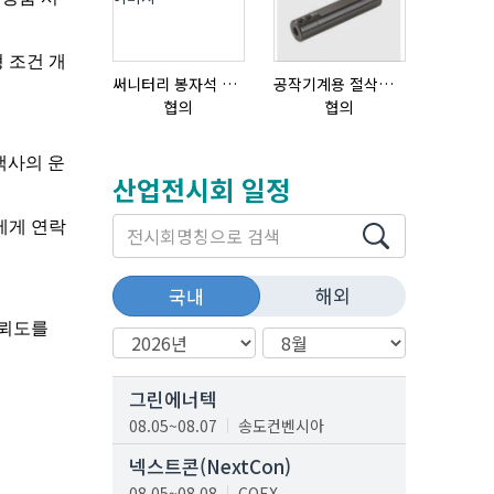
써니터리 봉자석 세트 SPECIAL , 봉자석 , 자석봉 , 호퍼용자석 , 전자석
공작기계용 절삭공구, 슬리브(SLEEVE)
초음파튜브
협의
협의
협의
산업전시회 일정
해외
국내
그린에너텍
08.05~08.07
송도컨벤시아
넥스트콘(NextCon)
08.05~08.08
COEX