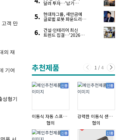
달러 투자…‘납기
경쟁력’ 앞세운 韓
전력기자재 수출 호조
현대차그룹, 새만금에
글로벌 로봇 파운드리
구축
건설·인테리어 최신
트렌드 집결…‘2026
코리아빌드위크’
추천제품
1
/
4
신품
신품
이동식 자동 스프레이 세척기
강력한 이동식 샌딩기 / 고급 이태리 IBIX샌드블라스터
협의
협의
협의
신품
신품