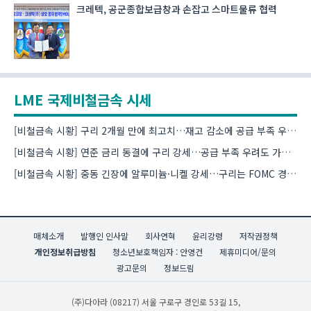
크레텍, 공군종합보급창과 손잡고 스마트물류 협력
LME 국제비철금속 시세
[비철금속 시황] 구리 2개월 만에 최고치…재고 감소에 공급 부족 우려 확대
[비철금속 시황] 연준 금리 동결에 구리 강세…공급 부족 우려도 가격 지지
[비철금속 시황] 중동 긴장에 알루미늄·니켈 강세…구리는 FOMC 경계 속 하락
매체소개
발행인 인사말
회사연혁
윤리강령
저작권정책
개인정보취급방침
청소년보호책임자 : 안영건
제휴미디어/문의
광고문의
정보드림
(주)다아라
(08217) 서울 구로구 경인로 53길 15,