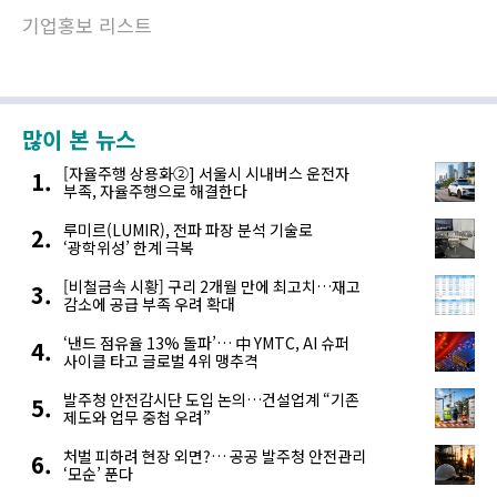
기업홍보 리스트
많이 본 뉴스
[자율주행 상용화②] 서울시 시내버스 운전자
부족, 자율주행으로 해결한다
루미르(LUMIR), 전파 파장 분석 기술로
‘광학위성’ 한계 극복
[비철금속 시황] 구리 2개월 만에 최고치…재고
감소에 공급 부족 우려 확대
‘낸드 점유율 13% 돌파’… 中 YMTC, AI 슈퍼
사이클 타고 글로벌 4위 맹추격
발주청 안전감시단 도입 논의…건설업계 “기존
제도와 업무 중첩 우려”
처벌 피하려 현장 외면?… 공공 발주청 안전관리
‘모순’ 푼다