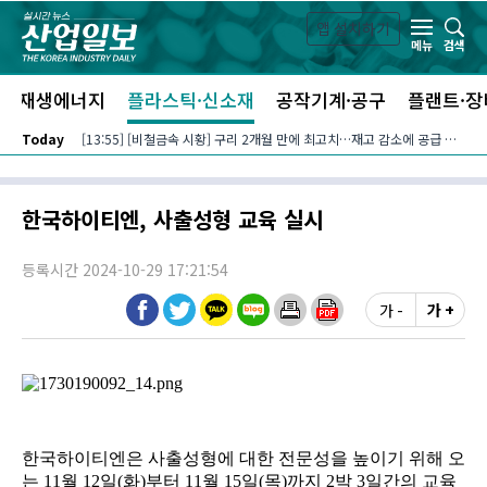
본문 바로가기
앱 설치하기
검색
메뉴
신재생에너지
플라스틱·신소재
공작기계·공구
플랜트·장
Today
[13:55] [비철금속 시황] 구리 2개월 만에 최고치…재고 감소에 공급 부족 우려 확대
한국하이티엔, 사출성형 교육 실시
등록시간 2024-10-29 17:21:54
가 -
가 +