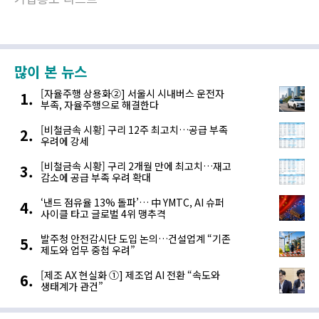
많이 본 뉴스
[자율주행 상용화②] 서울시 시내버스 운전자
부족, 자율주행으로 해결한다
[비철금속 시황] 구리 12주 최고치…공급 부족
우려에 강세
[비철금속 시황] 구리 2개월 만에 최고치…재고
감소에 공급 부족 우려 확대
‘낸드 점유율 13% 돌파’… 中 YMTC, AI 슈퍼
사이클 타고 글로벌 4위 맹추격
발주청 안전감시단 도입 논의…건설업계 “기존
제도와 업무 중첩 우려”
[제조 AX 현실화 ①] 제조업 AI 전환 “속도와
생태계가 관건”