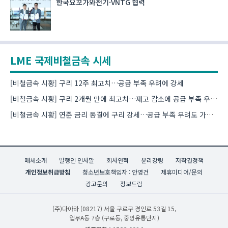
한국요꼬가와전기·VNTG 협력
LME 국제비철금속 시세
[비철금속 시황] 구리 12주 최고치…공급 부족 우려에 강세
[비철금속 시황] 구리 2개월 만에 최고치…재고 감소에 공급 부족 우려 확대
[비철금속 시황] 연준 금리 동결에 구리 강세…공급 부족 우려도 가격 지지
매체소개
발행인 인사말
회사연혁
윤리강령
저작권정책
개인정보취급방침
청소년보호책임자 : 안영건
제휴미디어/문의
광고문의
정보드림
(주)다아라
(08217) 서울 구로구 경인로 53길 15,
업무A동 7층 (구로동, 중앙유통단지)