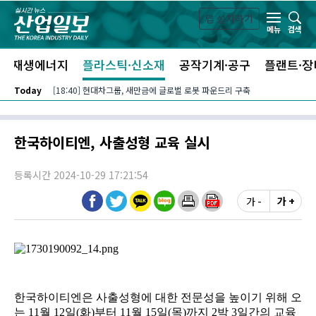
본문 바로가기
앱 설치하기
검색
메뉴
신재생에너지
플라스틱·신소재
공작기계·공구
플랜트·장
Today
[18:40] 현대차그룹, 새만금에 글로벌 로봇 파운드리 구축
한국하이티엔, 사출성형 교육 실시
등록시간 2024-10-29 17:21:54
가 -
가 +