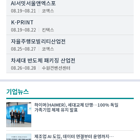
AI서밋서울앤엑스포
08.19~08.21
코엑스
K-PRINT
08.19~08.22
킨텍스
자율주행모빌리티산업전
08.25~08.27
코엑스
차세대 반도체 패키징 산업전
08.26~08.28
수원컨벤션센터
기업뉴스
하이머(HAIMER), 세대교체 단행…100% 독일
가족기업 체제 유지 발표
제조업 AI 도입, 데이터 연결부터 운영까지…