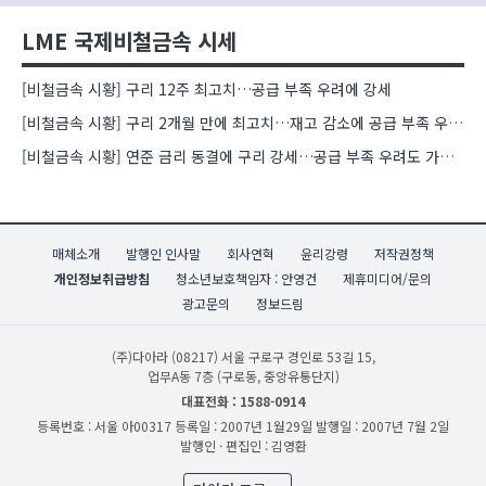
LME 국제비철금속 시세
[비철금속 시황] 구리 12주 최고치…공급 부족 우려에 강세
[비철금속 시황] 구리 2개월 만에 최고치…재고 감소에 공급 부족 우려 확대
[비철금속 시황] 연준 금리 동결에 구리 강세…공급 부족 우려도 가격 지지
매체소개
발행인 인사말
회사연혁
윤리강령
저작권정책
개인정보취급방침
청소년보호책임자 : 안영건
제휴미디어/문의
광고문의
정보드림
(주)다아라
(08217) 서울 구로구 경인로 53길 15,
업무A동 7층 (구로동, 중앙유통단지)
대표전화 : 1588-0914
등록번호 : 서울 아00317
등록일 : 2007년 1월29일
발행일 : 2007년 7월 2일
발행인 · 편집인 : 김영환