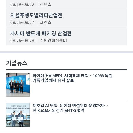
08.19~08.22
킨텍스
자율주행모빌리티산업전
08.25~08.27
코엑스
차세대 반도체 패키징 산업전
08.26~08.28
수원컨벤션센터
기업뉴스
하이머(HAIMER), 세대교체 단행…100% 독일
가족기업 체제 유지 발표
제조업 AI 도입, 데이터 연결부터 운영까지…
한국요꼬가와전기·VNTG 협력