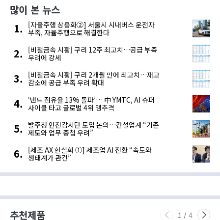
많이 본 뉴스
[자율주행 상용화②] 서울시 시내버스 운전자
부족, 자율주행으로 해결한다
[비철금속 시황] 구리 12주 최고치…공급 부족
우려에 강세
[비철금속 시황] 구리 2개월 만에 최고치…재고
감소에 공급 부족 우려 확대
‘낸드 점유율 13% 돌파’… 中 YMTC, AI 슈퍼
사이클 타고 글로벌 4위 맹추격
발주청 안전감시단 도입 논의…건설업계 “기존
제도와 업무 중첩 우려”
[제조 AX 현실화 ①] 제조업 AI 전환 “속도와
생태계가 관건”
추천제품
1
/
4