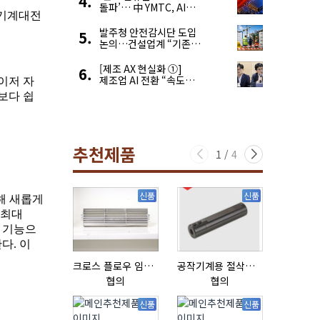
돌파’… 中 YMTC, AI
슈퍼 사이클 타고 글로벌
4위 맹추격
발주청 안전감시단 도입
논의…건설업계 “기존
제도와 업무 중첩 우려”
[제조 AX 현실화 ①]
제조업 AI 전환 “속도와
생태계가 관건”
추천제품
1
/
4
신품
신품
크로스 플로우 임펠라
공작기계용 절삭공구, 슬리브(SLEEVE)
협의
협의
협의
신품
신품