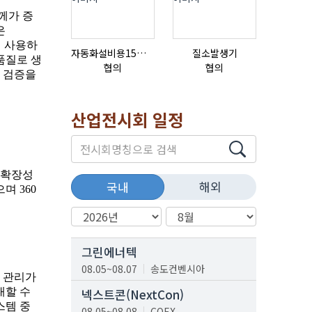
자동화설비용15ml자동주입기
질소발생기
협의
협의
협의
산업전시회 일정
해외
국내
그린에너텍
08.05~08.07
송도컨벤시아
넥스트콘(NextCon)
08.05~08.08
COEX