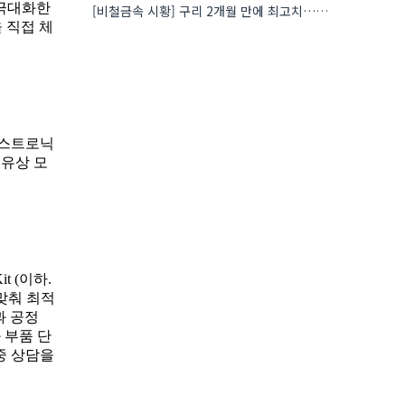
[비철금속 시황] 구리 2개월 만에 최고치…재고 감소에 공급 부족 우려 확대