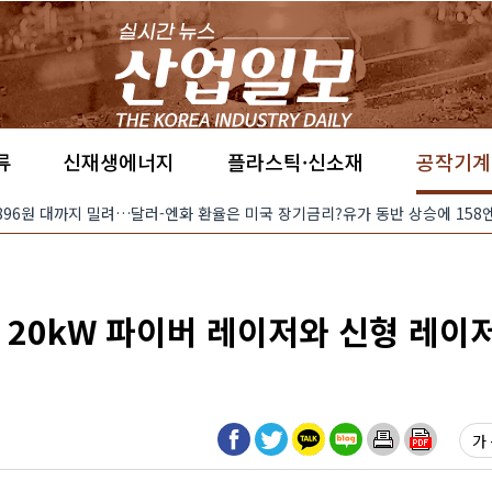
류
신재생에너지
플라스틱·신소재
공작기계
면서 896원 대까지 밀려…달러-엔화 환율은 미국 장기금리?유가 동반 상승에 158
 20kW 파이버 레이저와 신형 레이
가 