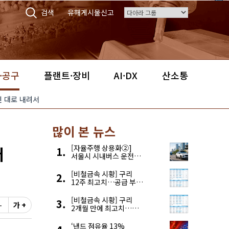
검색
유해게시물신고
·공구
플랜트·장비
AI·DX
산소통
엔 대로 내려서
많이 본 뉴스
저
[자율주행 상용화②]
서울시 시내버스 운전자
부족, 자율주행으로
해결한다
[비철금속 시황] 구리
12주 최고치…공급 부족
우려에 강세
[비철금속 시황] 구리
-
가 +
2개월 만에 최고치…
재고 감소에 공급 부족
우려 확대
‘낸드 점유율 13%