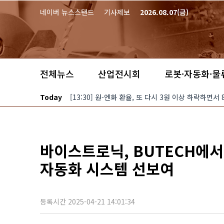
본문 바로가기
네이버 뉴스스탠드
기사제보
2026.08.07(금)
전체뉴스
산업전시회
로봇·자동화·물
Today
[13:30] 원-엔화 환율, 또 다시 3원 이상 하락하
바이스트로닉, BUTECH에서
자동화 시스템 선보여
등록시간 2025-04-21 14:01:34