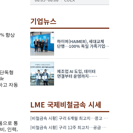
AI서밋서울앤엑스포
08.19~08.21
코엑스
기업뉴스
K-PRINT
08.19~08.22
킨텍스
하이머(HAIMER), 세대교체
자율주행모빌리티산업전
단행…100% 독일 가족기업
체제 유지 발표
08.25~08.27
코엑스
차세대 반도체 패키징 산업전
제조업 AI 도입, 데이터
08.26~08.28
수원컨벤션센터
연결부터 운영까지…
한국요꼬가와전기·VNTG 협력
LME 국제비철금속 시세
[비철금속 시황] 구리 6개월 최고치…콩고 수출 규제에 공급 우려 확대
[비철금속 시황] 구리 12주 최고치…공급 부족 우려에 강세