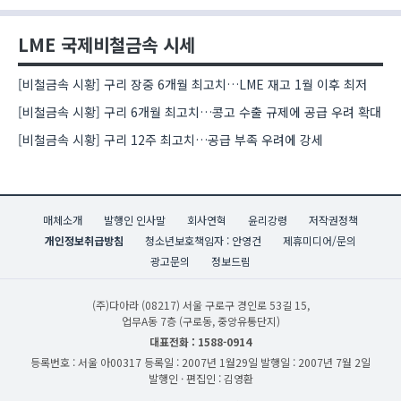
LME 국제비철금속 시세
[비철금속 시황] 구리 장중 6개월 최고치…LME 재고 1월 이후 최저
[비철금속 시황] 구리 6개월 최고치…콩고 수출 규제에 공급 우려 확대
[비철금속 시황] 구리 12주 최고치…공급 부족 우려에 강세
매체소개
발행인 인사말
회사연혁
윤리강령
저작권정책
개인정보취급방침
청소년보호책임자 : 안영건
제휴미디어/문의
광고문의
정보드림
(주)다아라
(08217) 서울 구로구 경인로 53길 15,
업무A동 7층 (구로동, 중앙유통단지)
대표전화 : 1588-0914
등록번호 : 서울 아00317
등록일 : 2007년 1월29일
발행일 : 2007년 7월 2일
발행인 · 편집인 : 김영환