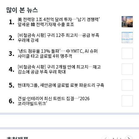
많이 본 뉴스
美 전력망 1조 4천억 달러 투자…‘납기 경쟁력’
앞세운 韓 전력기자재 수출 호조
[비철금속 시황] 구리 12주 최고치…공급 부족
우려에 강세
‘낸드 점유율 13% 돌파’… 中 YMTC, AI 슈퍼
사이클 타고 글로벌 4위 맹추격
[비철금속 시황] 구리 2개월 만에 최고치…재고
감소에 공급 부족 우려 확대
현대차그룹, 새만금에 글로벌 로봇 파운드리 구축
건설·인테리어 최신 트렌드 집결…‘2026
코리아빌드위크’