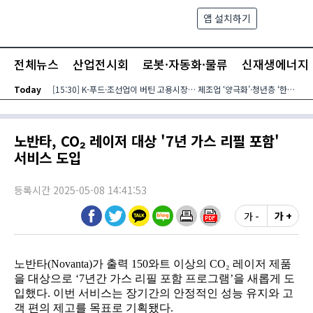
본문 바로가기
앱 설치하기
검색
메뉴
전체뉴스
산업전시회
로봇·자동화·물류
신재생에너지
Today
[15:30] K-푸드·조선업이 버틴 고용시장… 제조업 ‘양극화’·청년층 ‘한파’ 지속
노반타, CO₂ 레이저 대상 '7년 가스 리필 포함'
서비스 도입
등록시간 2025-05-08 14:41:53
가 -
가 +