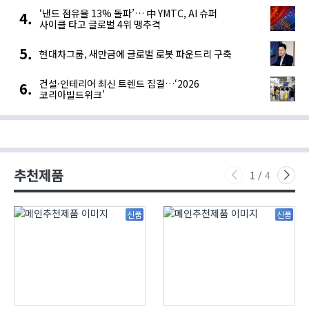
‘낸드 점유율 13% 돌파’… 中 YMTC, AI 슈퍼
사이클 타고 글로벌 4위 맹추격
현대차그룹, 새만금에 글로벌 로봇 파운드리 구축
건설·인테리어 최신 트렌드 집결…‘2026
코리아빌드위크’
추천제품
1
/
4
신품
신품