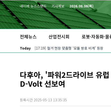
본문 바로가기
네이버 뉴스스탠드
기사제보
2026.08.06(목)
전체뉴스
산업전시회
로봇·자동화·물
Today
[17:19] 철거 현장 맞춤형 ‘모듈 방호 비계’ 등장
다후아, '파워2드라이브 유럽
D-Volt 선보여
등록시간 2025-05-13 13:35:35