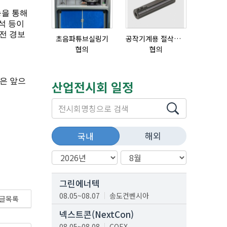
초음파튜브실링기
공작기계용 절삭공구, 슬리브(SLEEVE)
질소발생
협의
협의
협의
산업전시회 일정
해외
국내
그린에너텍
08.05~08.07
송도컨벤시아
글목록
넥스트콘(NextCon)
08.05~08.08
COEX