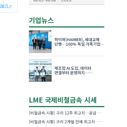
보기 >
AI서밋서울앤엑스포
08.19~08.21
코엑스
기업뉴스
K-PRINT
08.19~08.22
킨텍스
하이머(HAIMER), 세대교체
자율주행모빌리티산업전
단행…100% 독일 가족기업
체제 유지 발표
08.25~08.27
코엑스
차세대 반도체 패키징 산업전
제조업 AI 도입, 데이터
08.26~08.28
수원컨벤션센터
연결부터 운영까지…
한국요꼬가와전기·VNTG 협력
LME 국제비철금속 시세
[비철금속 시황] 구리 12주 최고치…공급 부족 우려에 강세
[비철금속 시황] 구리 2개월 만에 최고치…재고 감소에 공급 부족 우려 확대