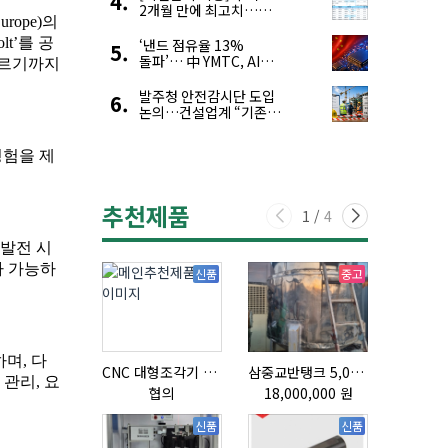
2개월 만에 최고치…
재고 감소에 공급 부족
우려 확대
‘낸드 점유율 13%
돌파’… 中 YMTC, AI
슈퍼 사이클 타고 글로벌
4위 맹추격
발주청 안전감시단 도입
논의…건설업계 “기존
제도와 업무 중첩 우려”
추천제품
1
/
4
신품
중고
CNC 대형조각기 K-2040B
삼중교반탱크 5,000L
협의
18,000,000 원
협의
신품
신품