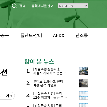
검색
유해게시물신고
·공구
플랜트·장비
AI·DX
산소통
많이 본 뉴스
루션
[자율주행 상용화②]
서울시 시내버스 운전자
부족, 자율주행으로
해결한다
루미르(LUMIR), 전파
파장 분석 기술로
‘광학위성’ 한계 극복
[비철금속 시황] 구리
-
가 +
12주 최고치…공급 부족
우려에 강세
[비철금속 시황] 구리