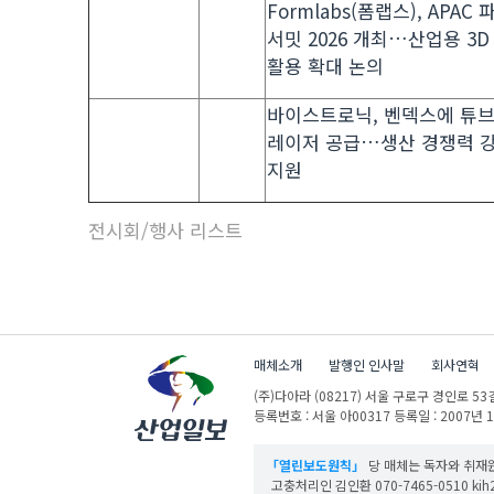
Formlabs(폼랩스), APAC
서밋 2026 개최…산업용 3
활용 확대 논의
바이스트로닉, 벤덱스에 튜
레이저 공급…생산 경쟁력 
지원
전시회/행사 리스트
매체소개
발행인 인사말
회사연혁
(주)다아라
(08217) 서울 구로구 경인로 53길
등록번호 : 서울 아00317
등록일 : 2007년 
「열린보도원칙」
당 매체는 독자와 취재원
고충처리인 김인환 070-7465-0510 kih27