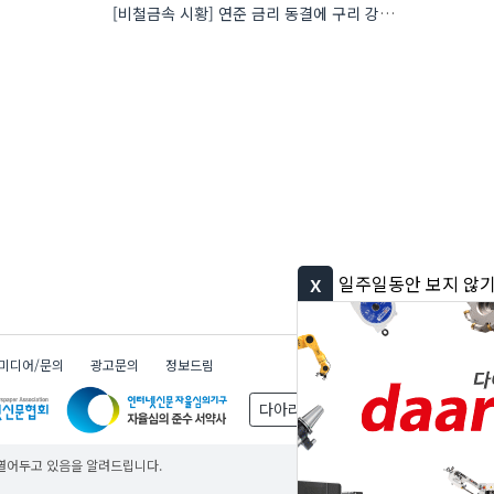
[비철금속 시황] 연준 금리 동결에 구리 강세…공급 부족 우려도 가격 지지
x
일주일동안 보지 않기
미디어/문의
광고문의
정보드림
다아라 그룹
무료
무료
무료
 열어두고 있음을 알려드립니다.