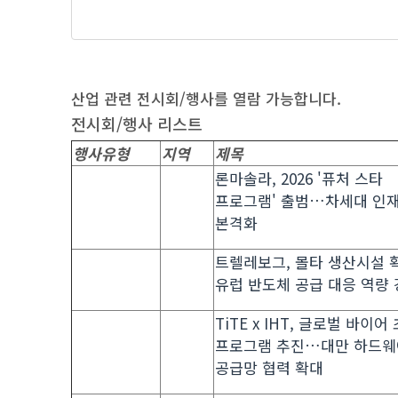
산업 관련 전시회/행사를 열람 가능합니다.
전시회/행사 리스트
행사유형
지역
제목
론마솔라, 2026 '퓨처 스타
프로그램' 출범…차세대 인재
본격화
트렐레보그, 몰타 생산시설 
유럽 반도체 공급 대응 역량
TiTE x IHT, 글로벌 바이어
프로그램 추진…대만 하드웨
공급망 협력 확대