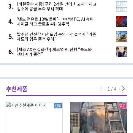
[비철금속 시황] 구리 2개월 만에 최고치…재고
감소에 공급 부족 우려 확대
‘낸드 점유율 13% 돌파’… 中 YMTC, AI 슈퍼
사이클 타고 글로벌 4위 맹추격
발주청 안전감시단 도입 논의…건설업계 “기존
제도와 업무 중첩 우려”
[제조 AX 현실화 ①] 제조업 AI 전환 “속도와
생태계가 관건”
추천제품
1
/
4
신품
중고