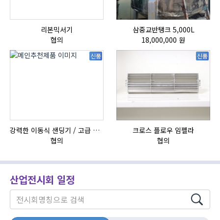
리본믹서기
삼중교반탱크 5,000L
HI
협의
18,000,000 원
신품
신품
강력한 이동식 샌딩기 / 고급 이태리 IBIX샌드블라스터
크로스 플로우 임펠라
협의
협의
산업전시회 일정