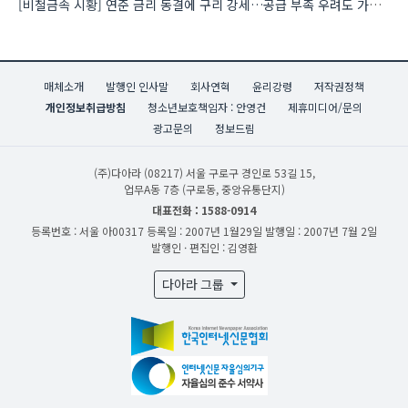
[비철금속 시황] 연준 금리 동결에 구리 강세…공급 부족 우려도 가격 지지
매체소개
발행인 인사말
회사연혁
윤리강령
저작권정책
개인정보취급방침
청소년보호책임자 : 안영건
제휴미디어/문의
광고문의
정보드림
(주)다아라
(08217) 서울 구로구 경인로 53길 15,
업무A동 7층 (구로동, 중앙유통단지)
대표전화 : 1588-0914
등록번호 : 서울 아00317
등록일 : 2007년 1월29일
발행일 : 2007년 7월 2일
발행인 · 편집인 : 김영환
다아라 그룹