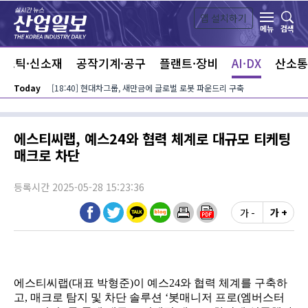
본문 바로가기
앱 설치하기
검색
메뉴
라스틱·신소재
공작기계·공구
플랜트·장비
AI·DX
산소통
Today
[18:40] 현대차그룹, 새만금에 글로벌 로봇 파운드리 구축
에스티씨랩, 예스24와 협력 체계로 대규모 티케팅
매크로 차단
등록시간 2025-05-28 15:23:36
가 -
가 +