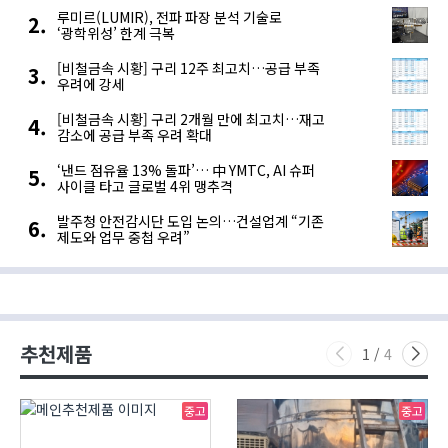
루미르(LUMIR), 전파 파장 분석 기술로
‘광학위성’ 한계 극복
[비철금속 시황] 구리 12주 최고치…공급 부족
우려에 강세
[비철금속 시황] 구리 2개월 만에 최고치…재고
감소에 공급 부족 우려 확대
‘낸드 점유율 13% 돌파’… 中 YMTC, AI 슈퍼
사이클 타고 글로벌 4위 맹추격
발주청 안전감시단 도입 논의…건설업계 “기존
제도와 업무 중첩 우려”
추천제품
1
/
4
중고
중고