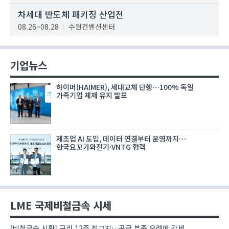
차세대 반도체 패키징 산업전
08.26~08.28
수원컨벤션센터
기업뉴스
하이머(HAIMER), 세대교체 단행…100% 독일
가족기업 체제 유지 발표
제조업 AI 도입, 데이터 연결부터 운영까지…
한국요꼬가와전기·VNTG 협력
LME 국제비철금속 시세
[비철금속 시황] 구리 12주 최고치…공급 부족 우려에 강세