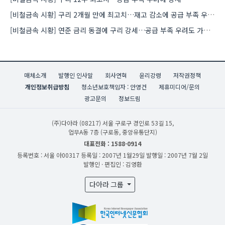
[비철금속 시황] 구리 2개월 만에 최고치…재고 감소에 공급 부족 우려 확대
[비철금속 시황] 연준 금리 동결에 구리 강세…공급 부족 우려도 가격 지지
매체소개
발행인 인사말
회사연혁
윤리강령
저작권정책
개인정보취급방침
청소년보호책임자 : 안영건
제휴미디어/문의
광고문의
정보드림
(주)다아라
(08217) 서울 구로구 경인로 53길 15,
업무A동 7층 (구로동, 중앙유통단지)
대표전화 : 1588-0914
등록번호 : 서울 아00317
등록일 : 2007년 1월29일
발행일 : 2007년 7월 2일
발행인 · 편집인 : 김영환
다아라 그룹