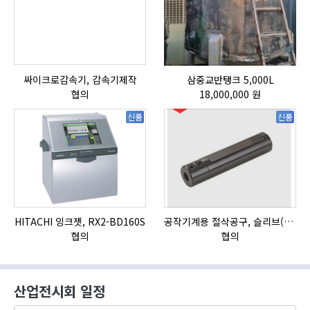
싸이크로감속기, 감속기제작
삼중교반탱크 5,000L
협의
18,000,000 원
신품
신품
HITACHI 잉크젯, RX2-BD160S
공작기계용 절삭공구, 슬리브(SLEEVE)
자
협의
협의
산업전시회 일정