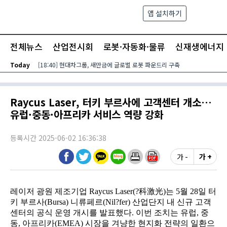
본문 바로가기
앱 설치하기
검색
메뉴
전체뉴스
산업전시회
로봇·자동화·물류
신재생에너지
Today
[18:40] 현대차그룹, 새만금에 글로벌 로봇 파운드리 구축
Raycus Laser, 터키 부르사에 고객센터 개소…
유럽·중동·아프리카 서비스 역량 강화
등록시간 2025-06-02 16:36:38
가 -
가 +