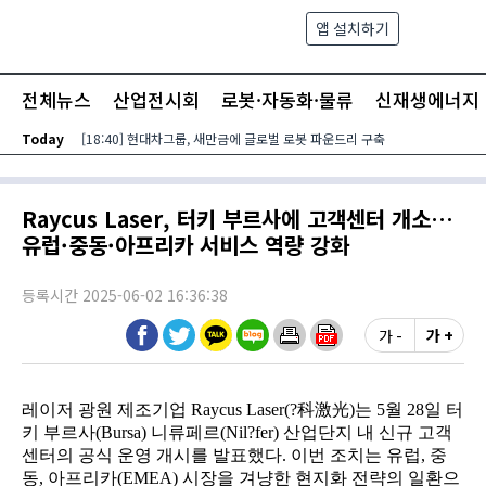
본문 바로가기
앱 설치하기
검색
메뉴
전체뉴스
산업전시회
로봇·자동화·물류
신재생에너지
Today
[18:40] 현대차그룹, 새만금에 글로벌 로봇 파운드리 구축
Raycus Laser, 터키 부르사에 고객센터 개소…
유럽·중동·아프리카 서비스 역량 강화
등록시간 2025-06-02 16:36:38
가 -
가 +