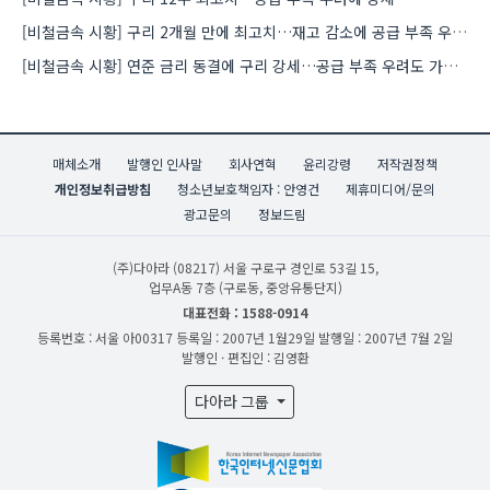
[비철금속 시황] 구리 2개월 만에 최고치…재고 감소에 공급 부족 우려 확대
[비철금속 시황] 연준 금리 동결에 구리 강세…공급 부족 우려도 가격 지지
매체소개
발행인 인사말
회사연혁
윤리강령
저작권정책
개인정보취급방침
청소년보호책임자 : 안영건
제휴미디어/문의
광고문의
정보드림
(주)다아라
(08217) 서울 구로구 경인로 53길 15,
업무A동 7층 (구로동, 중앙유통단지)
대표전화 : 1588-0914
등록번호 : 서울 아00317
등록일 : 2007년 1월29일
발행일 : 2007년 7월 2일
발행인 · 편집인 : 김영환
다아라 그룹