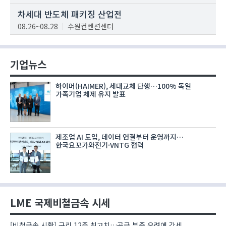
차세대 반도체 패키징 산업전
08.26~08.28
수원컨벤션센터
기업뉴스
하이머(HAIMER), 세대교체 단행…100% 독일
가족기업 체제 유지 발표
제조업 AI 도입, 데이터 연결부터 운영까지…
한국요꼬가와전기·VNTG 협력
LME 국제비철금속 시세
[비철금속 시황] 구리 12주 최고치…공급 부족 우려에 강세