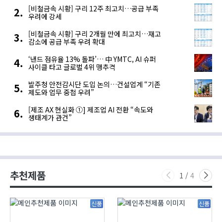
[비철금속 시황] 구리 12주 최고치…공급 부족
우려에 강세
[비철금속 시황] 구리 2개월 만에 최고치…재고
감소에 공급 부족 우려 확대
‘낸드 점유율 13% 돌파’… 中 YMTC, AI 슈퍼
사이클 타고 글로벌 4위 맹추격
발주청 안전감시단 도입 논의…건설업계 “기존
제도와 업무 중첩 우려”
[제조 AX 현실화 ①] 제조업 AI 전환 “속도와
생태계가 관건”
추천제품
1
/
4
신품
신품