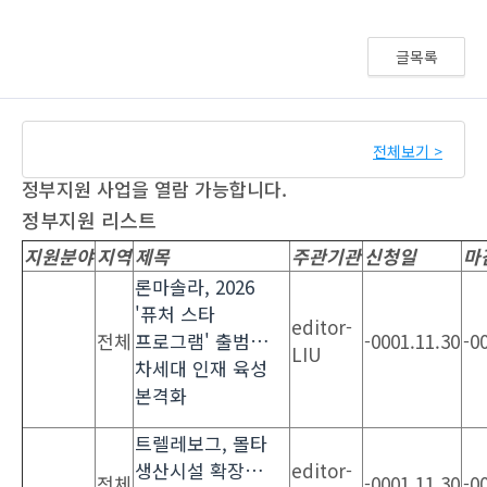
글목록
전체보기 >
정부지원 사업을 열람 가능합니다.
정부지원 리스트
지원분야
지역
제목
주관기관
신청일
마
론마솔라, 2026
'퓨처 스타
editor-
전체
프로그램' 출범…
-0001.11.30
-0
LIU
차세대 인재 육성
본격화
트렐레보그, 몰타
생산시설 확장…
editor-
전체
-0001.11.30
-0