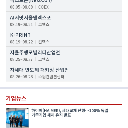
08.05~08.08
COEX
AI서밋서울앤엑스포
08.19~08.21
코엑스
K-PRINT
08.19~08.22
킨텍스
자율주행모빌리티산업전
08.25~08.27
코엑스
차세대 반도체 패키징 산업전
08.26~08.28
수원컨벤션센터
기업뉴스
하이머(HAIMER), 세대교체 단행…100% 독일
가족기업 체제 유지 발표