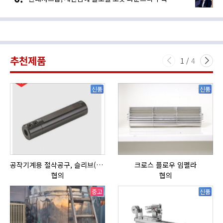
추천제품
1
/
4
신품
신품
공작기계용 절삭공구, 슬리브(SLEEVE)
크로스 플로우 임펠라
HI
협의
협의
중고
신품