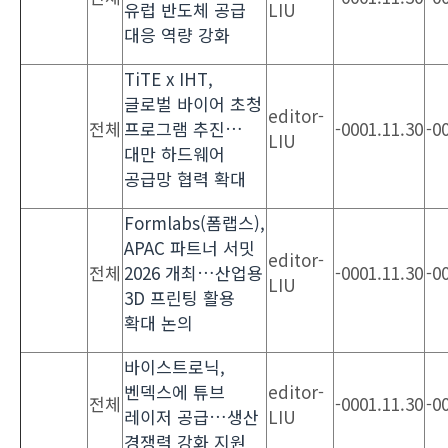
유럽 반도체 공급
LIU
대응 역량 강화
TiTE x IHT,
글로벌 바이어 초청
editor-
전체
프로그램 추진…
-0001.11.30
-0
LIU
대만 하드웨어
공급망 협력 확대
Formlabs(폼랩스),
APAC 파트너 서밋
editor-
전체
2026 개최…산업용
-0001.11.30
-0
LIU
3D 프린팅 활용
확대 논의
바이스트로닉,
벤덱스에 튜브
editor-
전체
-0001.11.30
-0
레이저 공급…생산
LIU
경쟁력 강화 지원