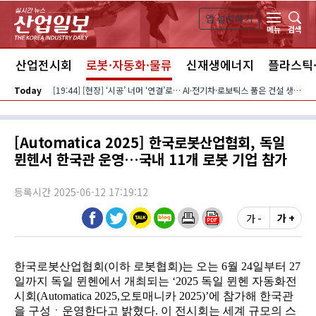
본문 바로가기
앱 설치하기
검색
메뉴
스
산업전시회
로봇·자동화·물류
신재생에너지
플라스틱
Today
[19:44] [현장] ‘시공’ 너머 ‘연결’로… AI·전기차·로보틱스 품은 건설 생태계
[Automatica 2025] 한국로봇산업협회, 독일
뮌헨서 한국관 운영…국내 11개 로봇 기업 참가
등록시간 2025-06-12 17:19:12
가 -
가 +