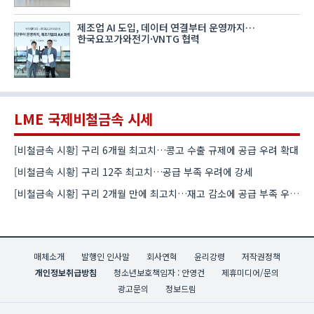
제조업 AI 도입, 데이터 연결부터 운영까지…
한국요꼬가와전기·VNTG 협력
LME 국제비철금속 시세
[비철금속 시황] 구리 6개월 최고치…콩고 수출 규제에 공급 우려 확대
[비철금속 시황] 구리 12주 최고치…공급 부족 우려에 강세
[비철금속 시황] 구리 2개월 만에 최고치…재고 감소에 공급 부족 우려 확대
매체소개
발행인 인사말
회사연혁
윤리강령
저작권정책
개인정보취급방침
청소년보호책임자 : 안영건
제휴미디어/문의
광고문의
정보드림