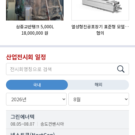
삼중교반탱크 5,000L
열성형진공포장기 표준형 모델 OMNIVAC S-200
18,000,000 원
협의
산업전시회 일정
해외
국내
그린에너텍
08.05~08.07
송도컨벤시아
넥스트콘(NextCon)