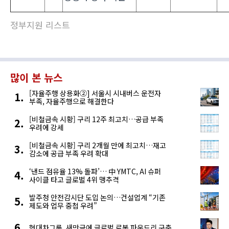
정부지원 리스트
많이 본 뉴스
[자율주행 상용화②] 서울시 시내버스 운전자
부족, 자율주행으로 해결한다
[비철금속 시황] 구리 12주 최고치…공급 부족
우려에 강세
[비철금속 시황] 구리 2개월 만에 최고치…재고
감소에 공급 부족 우려 확대
‘낸드 점유율 13% 돌파’… 中 YMTC, AI 슈퍼
사이클 타고 글로벌 4위 맹추격
발주청 안전감시단 도입 논의…건설업계 “기존
제도와 업무 중첩 우려”
현대차그룹, 새만금에 글로벌 로봇 파운드리 구축