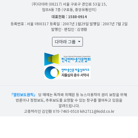
(주)다아라
(08217) 서울 구로구 경인로 53길 15,
업무A동 7층 (구로동, 중앙유통단지)
대표전화 : 1588-0914
등록번호 : 서울 아00317
등록일 : 2007년 1월29일
발행일 : 2007년 7월 2일
발행인 · 편집인 : 김영환
다아라 그룹
「열린보도원칙」
당 매체는 독자와 취재원 등 뉴스이용자의 권리 보장을 위해
반론이나 정정보도, 추후보도를 요청할 수 있는 창구를 열어두고 있음을
알려드립니다.
고충처리인 김인환 070-7465-0510 kih2711@kidd.co.kr
산업일보의 사전동의 없이 뉴스 및 콘텐츠를 무단 사용할 경우 저작권법과 관련 법에
의거하여 제재를 받을 수 있습니다.
ⓒ DAARA Co., Ltd. All Rights Reserved.