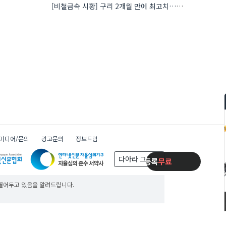
[비철금속 시황] 구리 2개월 만에 최고치…재고 감소에 공급 부족 우려 확대
x
일주일동안 보지 않기
미디어/문의
광고문의
정보드림
다아라 그룹
제품등록
무료
제품등록
무료
제품등록
무료
 열어두고 있음을 알려드립니다.