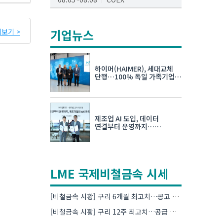
AI서밋서울앤엑스포
08.19~08.21
코엑스
기업뉴스
보기 >
K-PRINT
08.19~08.22
킨텍스
하이머(HAIMER), 세대교체
자율주행모빌리티산업전
단행…100% 독일 가족기업
체제 유지 발표
08.25~08.27
코엑스
차세대 반도체 패키징 산업전
제조업 AI 도입, 데이터
08.26~08.28
수원컨벤션센터
연결부터 운영까지…
한국요꼬가와전기·VNTG 협력
LME 국제비철금속 시세
[비철금속 시황] 구리 6개월 최고치…콩고 수출 규제에 공급 우려 확대
[비철금속 시황] 구리 12주 최고치…공급 부족 우려에 강세