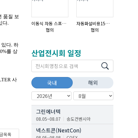
이동식 자동 스프레이 세척기
자동화설비용15ml자동주입기
질소발생
협의
협의
협의
산업전시회 일정
해외
국내
그린에너텍
08.05~08.07
송도컨벤시아
넥스트콘(NextCon)
글목록
08.05~08.08
COEX