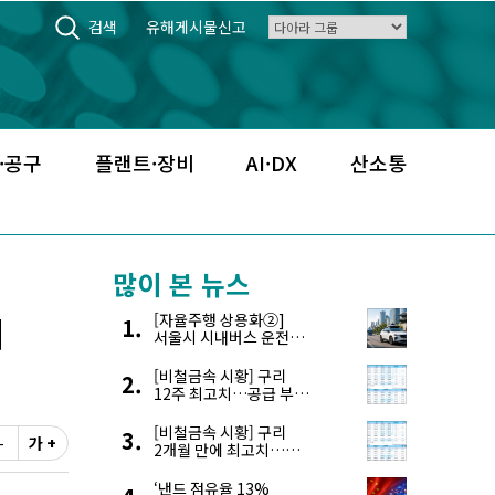
검색
유해게시물신고
·공구
플랜트·장비
AI·DX
산소통
많이 본 뉴스
지
[자율주행 상용화②]
서울시 시내버스 운전자
부족, 자율주행으로
해결한다
[비철금속 시황] 구리
12주 최고치…공급 부족
우려에 강세
[비철금속 시황] 구리
-
가 +
2개월 만에 최고치…
재고 감소에 공급 부족
우려 확대
‘낸드 점유율 13%