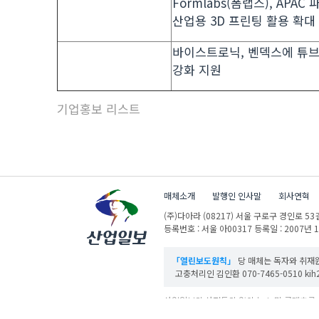
Formlabs(폼랩스), APAC
산업용 3D 프린팅 활용 확대
바이스트로닉, 벤덱스에 튜
강화 지원
기업홍보 리스트
매체소개
발행인 인사말
회사연혁
(주)다아라
(08217) 서울 구로구 경인로 53길
등록번호 : 서울 아00317
등록일 : 2007년 
「열린보도원칙」
당 매체는 독자와 취재원
고충처리인 김인환 070-7465-0510 kih27
산업일보의 사전동의 없이 뉴스 및 콘텐츠를 
ⓒ DAARA Co., Ltd. All Rights Reserved.