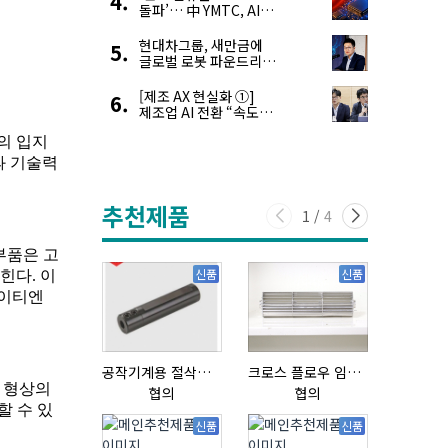
돌파’… 中 YMTC, AI
슈퍼 사이클 타고 글로벌
4위 맹추격
현대차그룹, 새만금에
글로벌 로봇 파운드리
구축
[제조 AX 현실화 ①]
제조업 AI 전환 “속도와
생태계가 관건”
추천제품
1
/
4
신품
신품
공작기계용 절삭공구, 슬리브(SLEEVE)
크로스 플로우 임펠라
초음파튜브
협의
협의
협의
신품
신품