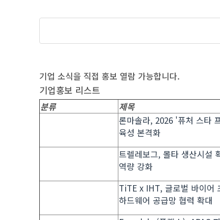
기업 소식을 직접 홍보 열람 가능합니다.
기업홍보 리스트
분류
제목
론마솔라, 2026 '퓨처 스
육성 본격화
트렐레보그, 몰타 생산시설 
역량 강화
TiTE x IHT, 글로벌 바
하드웨어 공급망 협력 확대