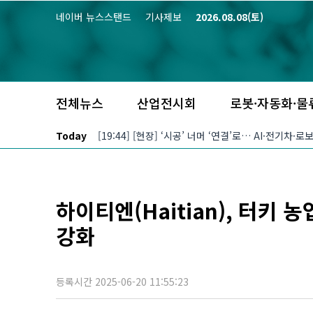
본문 바로가기
네이버 뉴스스탠드
기사제보
2026.08.08(토)
전체뉴스
산업전시회
로봇·자동화·물
Today
[19:44] [현장] ‘시공’ 너머 ‘연결’로… AI·전기차
하이티엔(Haitian), 터키
강화
등록시간 2025-06-20 11:55:23