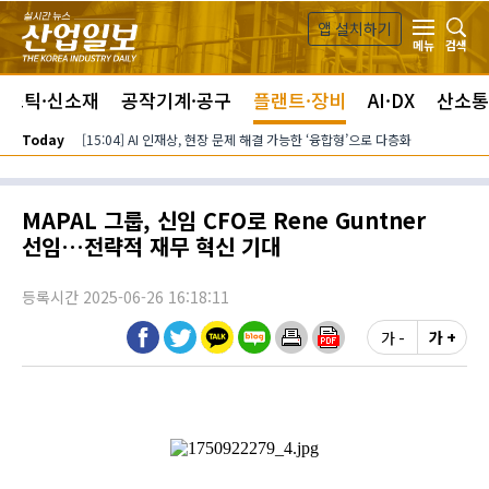
본문 바로가기
앱 설치하기
검색
메뉴
라스틱·신소재
공작기계·공구
플랜트·장비
AI·DX
산소통
Today
[15:04] AI 인재상, 현장 문제 해결 가능한 ‘융합형’으로 다층화
MAPAL 그룹, 신임 CFO로 Rene Guntner
선임…전략적 재무 혁신 기대
등록시간 2025-06-26 16:18:11
가 -
가 +