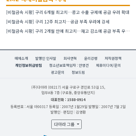
[비철금속 시황] 구리 6개월 최고치…콩고 수출 규제에 공급 우려 확대
[비철금속 시황] 구리 12주 최고치…공급 부족 우려에 강세
[비철금속 시황] 구리 2개월 만에 최고치…재고 감소에 공급 부족 우려 확대
매체소개
발행인 인사말
회사연혁
윤리강령
저작권정책
개인정보취급방침
청소년보호책임자 : 안영건
제휴미디어/문의
광고문의
정보드림
(주)다아라
(08217) 서울 구로구 경인로 53길 15,
업무A동 7층 (구로동, 중앙유통단지)
대표전화 : 1588-0914
등록번호 : 서울 아00317
등록일 : 2007년 1월29일
발행일 : 2007년 7월 2일
발행인 · 편집인 : 김영환
다아라 그룹