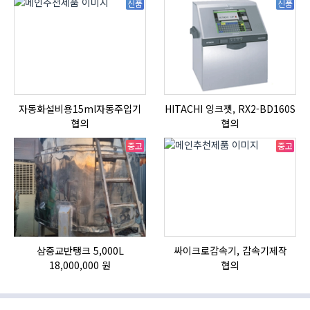
신품
신품
자동화설비용15ml자동주입기
HITACHI 잉크젯, RX2-BD160S
협의
협의
중고
중고
삼중교반탱크 5,000L
싸이크로감속기, 감속기제작
18,000,000 원
협의