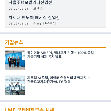
자율주행모빌리티산업전
08.25~08.27
코엑스
차세대 반도체 패키징 산업전
08.26~08.28
수원컨벤션센터
기업뉴스
하이머(HAIMER), 세대교체 단행…100% 독일
가족기업 체제 유지 발표
제조업 AI 도입, 데이터 연결부터 운영까지…
한국요꼬가와전기·VNTG 협력
LME 국제비철금속 시세