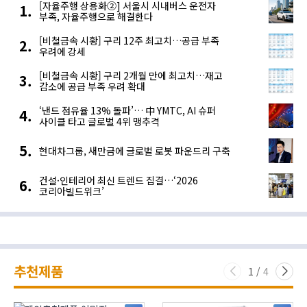
[자율주행 상용화②] 서울시 시내버스 운전자
부족, 자율주행으로 해결한다
[비철금속 시황] 구리 12주 최고치…공급 부족
우려에 강세
[비철금속 시황] 구리 2개월 만에 최고치…재고
감소에 공급 부족 우려 확대
‘낸드 점유율 13% 돌파’… 中 YMTC, AI 슈퍼
사이클 타고 글로벌 4위 맹추격
현대차그룹, 새만금에 글로벌 로봇 파운드리 구축
건설·인테리어 최신 트렌드 집결…‘2026
코리아빌드위크’
추천제품
1
/
4