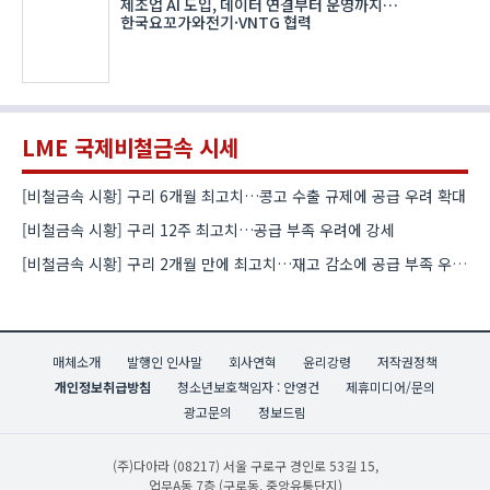
제조업 AI 도입, 데이터 연결부터 운영까지…
한국요꼬가와전기·VNTG 협력
LME 국제비철금속 시세
[비철금속 시황] 구리 6개월 최고치…콩고 수출 규제에 공급 우려 확대
[비철금속 시황] 구리 12주 최고치…공급 부족 우려에 강세
[비철금속 시황] 구리 2개월 만에 최고치…재고 감소에 공급 부족 우려 확대
매체소개
발행인 인사말
회사연혁
윤리강령
저작권정책
개인정보취급방침
청소년보호책임자 : 안영건
제휴미디어/문의
광고문의
정보드림
(주)다아라
(08217) 서울 구로구 경인로 53길 15,
업무A동 7층 (구로동, 중앙유통단지)