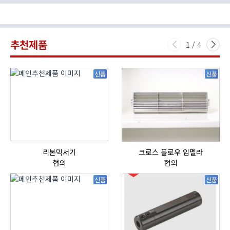
추천제품
1
/
4
신품
신품
리본믹서기
크로스 플로우 임펠라
협의
협의
신품
신품