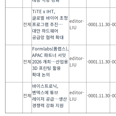
TiTE x IHT,
글로벌 바이어 초청
editor-
전체
프로그램 추진…
-0001.11.30
-0
LIU
대만 하드웨어
공급망 협력 확대
Formlabs(폼랩스),
APAC 파트너 서밋
editor-
전체
2026 개최…산업용
-0001.11.30
-0
LIU
3D 프린팅 활용
확대 논의
바이스트로닉,
벤덱스에 튜브
editor-
전체
-0001.11.30
-0
레이저 공급…생산
LIU
경쟁력 강화 지원