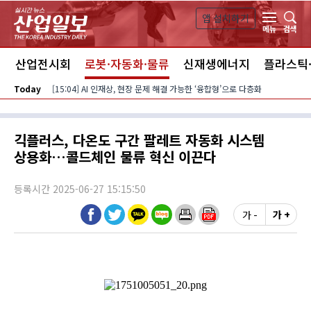
본문 바로가기
앱 설치하기
검색
메뉴
스
산업전시회
로봇·자동화·물류
신재생에너지
플라스틱
Today
[15:04] AI 인재상, 현장 문제 해결 가능한 ‘융합형’으로 다층화
긱플러스, 다온도 구간 팔레트 자동화 시스템
상용화…콜드체인 물류 혁신 이끈다
등록시간 2025-06-27 15:15:50
가 -
가 +