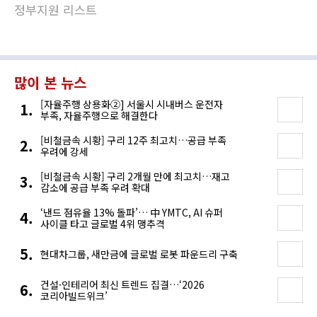
정부지원 리스트
많이 본 뉴스
[자율주행 상용화②] 서울시 시내버스 운전자
부족, 자율주행으로 해결한다
[비철금속 시황] 구리 12주 최고치…공급 부족
우려에 강세
[비철금속 시황] 구리 2개월 만에 최고치…재고
감소에 공급 부족 우려 확대
‘낸드 점유율 13% 돌파’… 中 YMTC, AI 슈퍼
사이클 타고 글로벌 4위 맹추격
현대차그룹, 새만금에 글로벌 로봇 파운드리 구축
건설·인테리어 최신 트렌드 집결…‘2026
코리아빌드위크’