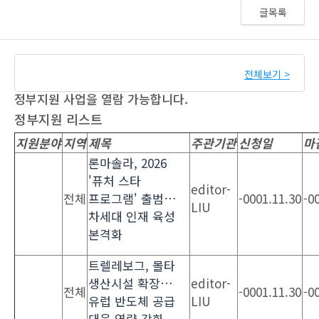
글목록
전체보기 >
정부지원 사업을 열람 가능합니다.
정부지원 리스트
지원분야
지역
제목
주관기관
신청일
마
론마솔라, 2026
'퓨처 스타
editor-
전체
프로그램' 출범…
-0001.11.30
-0
LIU
차세대 인재 육성
본격화
트렐레보그, 몰타
생산시설 확장…
editor-
전체
-0001.11.30
-0
유럽 반도체 공급
LIU
대응 역량 강화