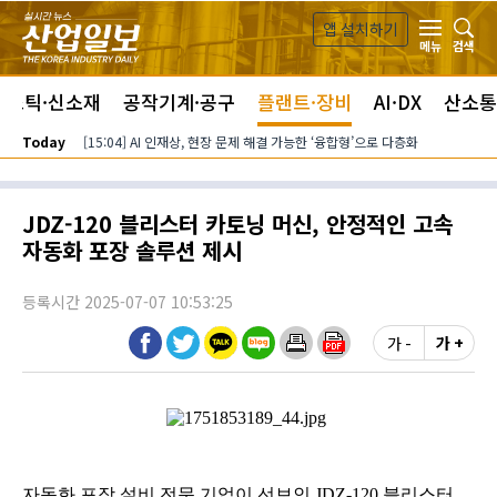
본문 바로가기
앱 설치하기
검색
메뉴
라스틱·신소재
공작기계·공구
플랜트·장비
AI·DX
산소통
Today
[15:04] AI 인재상, 현장 문제 해결 가능한 ‘융합형’으로 다층화
JDZ-120 블리스터 카토닝 머신, 안정적인 고속
자동화 포장 솔루션 제시
등록시간 2025-07-07 10:53:25
가 -
가 +