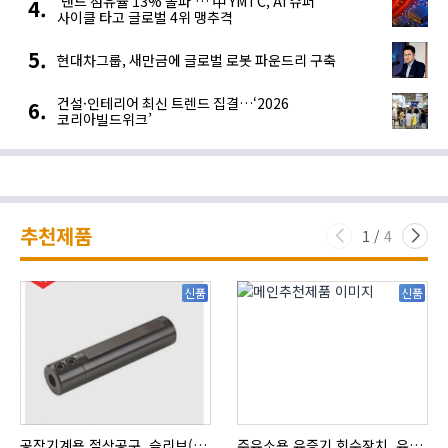
‘낸드 점유율 13% 돌파’… 中 YMTC, AI 슈퍼
사이클 타고 글로벌 4위 맹추격
현대차그룹, 새만금에 글로벌 로봇 파운드리 구축
건설·인테리어 최신 트렌드 집결…‘2026
코리아빌드위크’
추천제품
1
/
4
신품
신품
공작기계용 절삭공구, 슬리브(SLEEVE)
주유소용 유증기 회수장치, 유증기 회수장치, 방폭형, 방폭형 유증기 회수장치