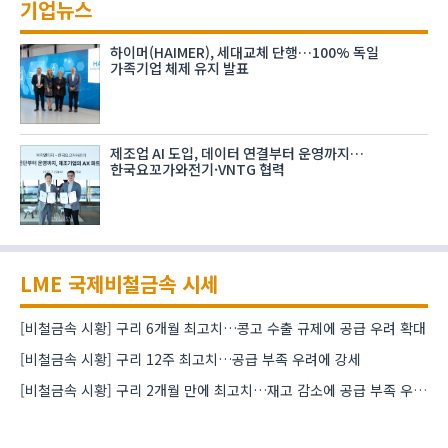
기업뉴스
하이머(HAIMER), 세대교체 단행…100% 독일
가족기업 체제 유지 발표
제조업 AI 도입, 데이터 연결부터 운영까지…
한국요꼬가와전기·VNTG 협력
LME 국제비철금속 시세
[비철금속 시황] 구리 6개월 최고치…콩고 수출 규제에 공급 우려 확대
[비철금속 시황] 구리 12주 최고치…공급 부족 우려에 강세
[비철금속 시황] 구리 2개월 만에 최고치…재고 감소에 공급 부족 우려 확대