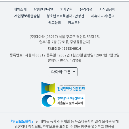
매체소개
발행인 인사말
회사연혁
윤리강령
저작권정책
개인정보취급방침
청소년보호책임자 : 안영건
제휴미디어/문의
광고문의
정보드림
(주)다아라
(08217) 서울 구로구 경인로 53길 15,
업무A동 7층 (구로동, 중앙유통단지)
대표전화 : 1588-0914
등록번호 : 서울 아00317
등록일 : 2007년 1월29일
발행일 : 2007년 7월 2일
발행인 · 편집인 : 김영환
다아라 그룹
「열린보도원칙」
당 매체는 독자와 취재원 등 뉴스이용자의 권리 보장을 위해
반론이나 정정보도, 추후보도를 요청할 수 있는 창구를 열어두고 있음을