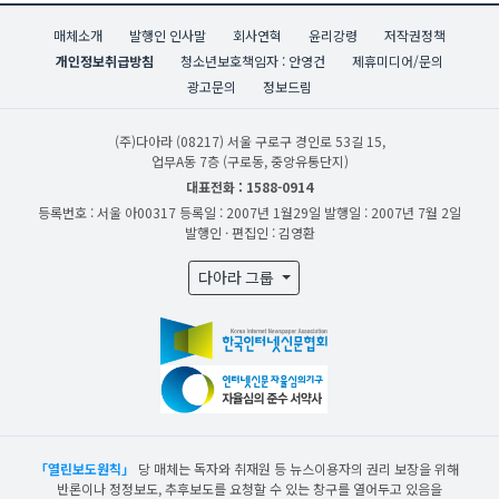
매체소개
발행인 인사말
회사연혁
윤리강령
저작권정책
개인정보취급방침
청소년보호책임자 : 안영건
제휴미디어/문의
광고문의
정보드림
(주)다아라
(08217) 서울 구로구 경인로 53길 15,
업무A동 7층 (구로동, 중앙유통단지)
대표전화 : 1588-0914
등록번호 : 서울 아00317
등록일 : 2007년 1월29일
발행일 : 2007년 7월 2일
발행인 · 편집인 : 김영환
다아라 그룹
「열린보도원칙」
당 매체는 독자와 취재원 등 뉴스이용자의 권리 보장을 위해
반론이나 정정보도, 추후보도를 요청할 수 있는 창구를 열어두고 있음을