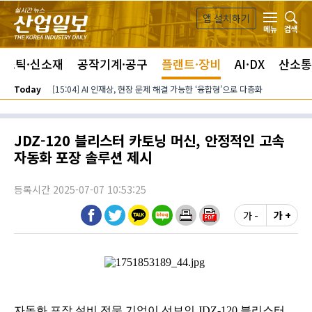
본문 바로가기
앱 설치하기
검색
메뉴
라스틱·신소재
공작기계·공구
플랜트·장비
AI·DX
산소통
Today
[15:04] AI 인재상, 현장 문제 해결 가능한 ‘융합형’으로 다층화
JDZ-120 블리스터 카토닝 머신, 안정적인 고속
자동화 포장 솔루션 제시
등록시간 2025-07-07 10:53:25
가 -
가 +