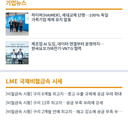
기업뉴스
하이머(HAIMER), 세대교체 단행…100% 독일
가족기업 체제 유지 발표
제조업 AI 도입, 데이터 연결부터 운영까지…
한국요꼬가와전기·VNTG 협력
LME 국제비철금속 시세
[비철금속 시황] 구리 6개월 최고치…콩고 수출 규제에 공급 우려 확대
[비철금속 시황] 구리 12주 최고치…공급 부족 우려에 강세
[비철금속 시황] 구리 2개월 만에 최고치…재고 감소에 공급 부족 우려 확대