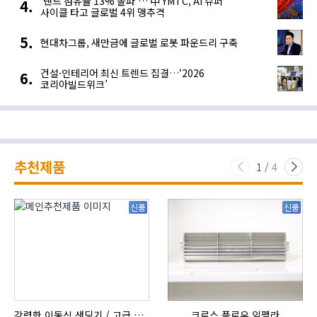
‘낸드 점유율 13% 돌파’… 中 YMTC, AI 슈퍼
사이클 타고 글로벌 4위 맹추격
현대차그룹, 새만금에 글로벌 로봇 파운드리 구축
건설·인테리어 최신 트렌드 집결…‘2026
코리아빌드위크’
추천제품
1
/
4
신품
신품
강력한 이동식 샌딩기 / 고급 이태리 IBIX샌드블라스터
크로스 플로우 임펠라
자