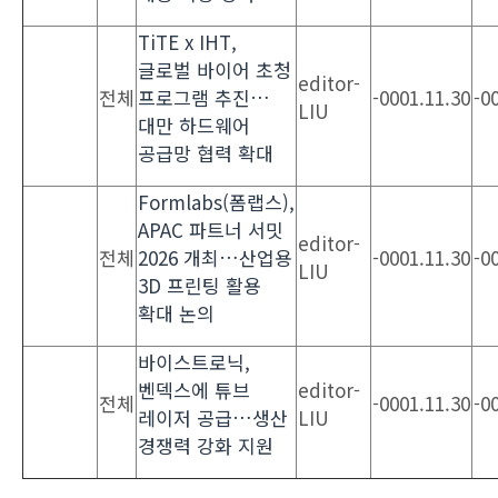
TiTE x IHT,
글로벌 바이어 초청
editor-
전체
프로그램 추진…
-0001.11.30
-0
LIU
대만 하드웨어
공급망 협력 확대
Formlabs(폼랩스),
APAC 파트너 서밋
editor-
전체
2026 개최…산업용
-0001.11.30
-0
LIU
3D 프린팅 활용
확대 논의
바이스트로닉,
벤덱스에 튜브
editor-
전체
-0001.11.30
-0
레이저 공급…생산
LIU
경쟁력 강화 지원