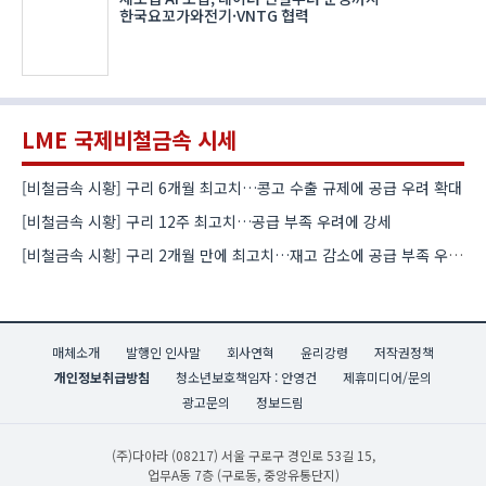
한국요꼬가와전기·VNTG 협력
LME 국제비철금속 시세
[비철금속 시황] 구리 6개월 최고치…콩고 수출 규제에 공급 우려 확대
[비철금속 시황] 구리 12주 최고치…공급 부족 우려에 강세
[비철금속 시황] 구리 2개월 만에 최고치…재고 감소에 공급 부족 우려 확대
매체소개
발행인 인사말
회사연혁
윤리강령
저작권정책
개인정보취급방침
청소년보호책임자 : 안영건
제휴미디어/문의
광고문의
정보드림
(주)다아라
(08217) 서울 구로구 경인로 53길 15,
업무A동 7층 (구로동, 중앙유통단지)