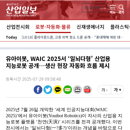
본문 바로가기
앱 설치하기
검색
메뉴
스
산업전시회
로봇·자동화·물류
신재생에너지
플라스틱
Today
[10:18] 플라이존드론, 고층 외벽 청소 드론 공개… “중대재해 예방 대안”
유아이봇, WAIC 2025서 ‘일뇌다형’ 산업용
지능로봇 공개…생산 현장 자동화 흐름 제시
등록시간 2025-07-29 09:58:48
가 -
가 +