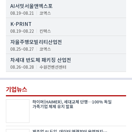
AI서밋서울앤엑스포
08.19~08.21
코엑스
K-PRINT
08.19~08.22
킨텍스
자율주행모빌리티산업전
08.25~08.27
코엑스
차세대 반도체 패키징 산업전
08.26~08.28
수원컨벤션센터
기업뉴스
하이머(HAIMER), 세대교체 단행…100% 독일
가족기업 체제 유지 발표
제조업 AI 도입, 데이터 연결부터 운영까지…