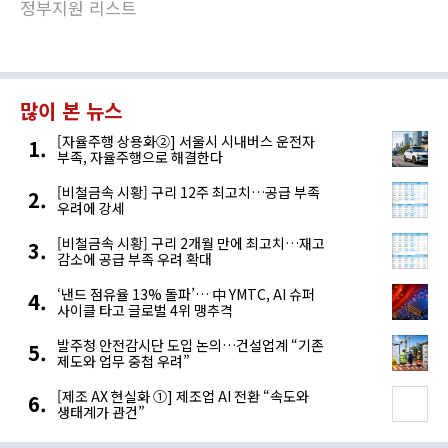
정부지원 리스트
많이 본 뉴스
[자율주행 상용화②] 서울시 시내버스 운전자
부족, 자율주행으로 해결한다
[비철금속 시황] 구리 12주 최고치…공급 부족
우려에 강세
[비철금속 시황] 구리 2개월 만에 최고치…재고
감소에 공급 부족 우려 확대
‘낸드 점유율 13% 돌파’… 中 YMTC, AI 슈퍼
사이클 타고 글로벌 4위 맹추격
발주청 안전감시단 도입 논의…건설업계 “기존
제도와 업무 중첩 우려”
[제조 AX 현실화 ①] 제조업 AI 전환 “속도와
생태계가 관건”