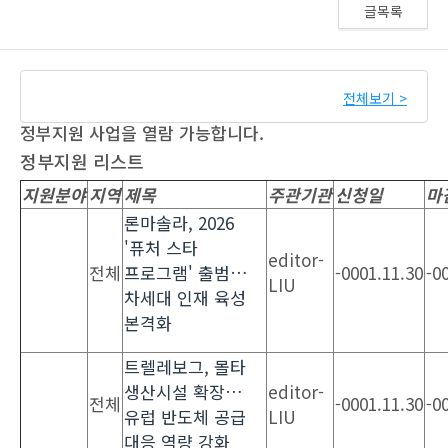
글목록
전체보기 >
정부지원 사업을 열람 가능합니다.
정부지원 리스트
지원분야
지역
제목
주관기관
신청일
마
론마솔라, 2026
'퓨처 스타
editor-
전체
프로그램' 출범…
-0001.11.30
-0
LIU
차세대 인재 육성
본격화
트렐레보그, 몰타
생산시설 확장…
editor-
전체
-0001.11.30
-0
유럽 반도체 공급
LIU
대응 역량 강화