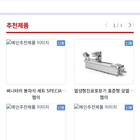
추천제품
1
/
4
신품
신품
써니터리 봉자석 세트 SPECIAL , 봉자석 , 자석봉 , 호퍼용자석 , 전자석
열성형진공포장기 표준형 모델 OMNIVAC S-200
HI
협의
협의
신품
신품