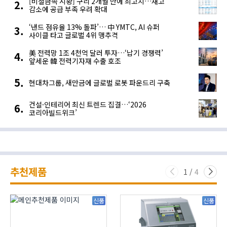
[비철금속 시황] 구리 2개월 만에 최고치…재고
감소에 공급 부족 우려 확대
‘낸드 점유율 13% 돌파’… 中 YMTC, AI 슈퍼
사이클 타고 글로벌 4위 맹추격
美 전력망 1조 4천억 달러 투자…‘납기 경쟁력’
앞세운 韓 전력기자재 수출 호조
현대차그룹, 새만금에 글로벌 로봇 파운드리 구축
건설·인테리어 최신 트렌드 집결…‘2026
코리아빌드위크’
추천제품
1
/
4
신품
신품