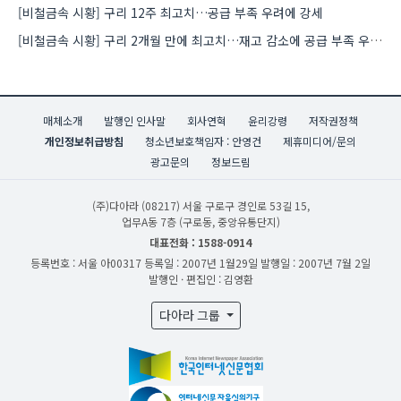
[비철금속 시황] 구리 12주 최고치…공급 부족 우려에 강세
[비철금속 시황] 구리 2개월 만에 최고치…재고 감소에 공급 부족 우려 확대
매체소개
발행인 인사말
회사연혁
윤리강령
저작권정책
개인정보취급방침
청소년보호책임자 : 안영건
제휴미디어/문의
광고문의
정보드림
(주)다아라
(08217) 서울 구로구 경인로 53길 15,
업무A동 7층 (구로동, 중앙유통단지)
대표전화 : 1588-0914
등록번호 : 서울 아00317
등록일 : 2007년 1월29일
발행일 : 2007년 7월 2일
발행인 · 편집인 : 김영환
다아라 그룹