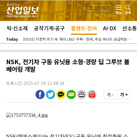
본문 바로가기
앱 설치하기
검색
메뉴
라스틱·신소재
공작기계·공구
플랜트·장비
AI·DX
산소통
Today
[09:05] 지정학 위기 속 ‘북미 LNG’ 주목…한국, 주요 에너지 공급처로 확보해야
NSK, 전기차 구동 유닛용 소형·경량 딥 그루브 볼
베어링 개발
등록시간 2025-07-29 11:48:34
가 -
가 +