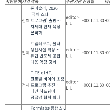
지원분야
지역
제목
주관기관
신청일
마
론마솔라, 2026
'퓨처 스타
editor-
전체
프로그램' 출범…
-0001.11.30
-0
LIU
차세대 인재 육성
본격화
트렐레보그, 몰타
생산시설 확장…
editor-
전체
-0001.11.30
-0
유럽 반도체 공급
LIU
대응 역량 강화
TiTE x IHT,
글로벌 바이어 초청
editor-
전체
프로그램 추진…
-0001.11.30
-0
LIU
대만 하드웨어
공급망 협력 확대
Formlabs(폼랩스),