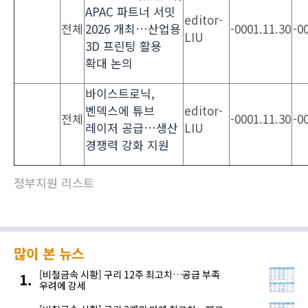
APAC 파트너 서밋
editor-
전체
2026 개최…산업용
-0001.11.30
-0
LIU
3D 프린팅 활용
확대 논의
바이스트로닉,
벤덱스에 튜브
editor-
전체
-0001.11.30
-0
레이저 공급…생산
LIU
경쟁력 강화 지원
정부지원 리스트
많이 본 뉴스
[비철금속 시황] 구리 12주 최고치…공급 부족
우려에 강세