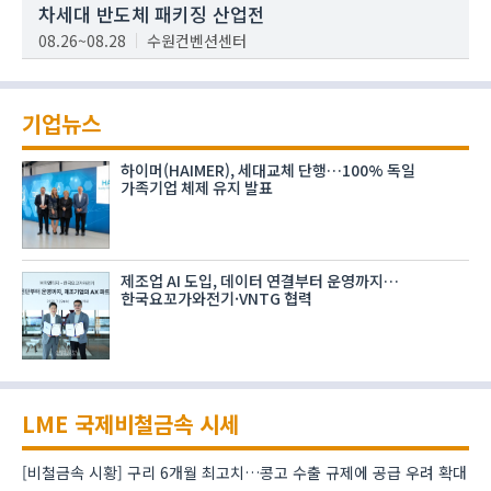
차세대 반도체 패키징 산업전
08.26~08.28
수원컨벤션센터
기업뉴스
하이머(HAIMER), 세대교체 단행…100% 독일
가족기업 체제 유지 발표
제조업 AI 도입, 데이터 연결부터 운영까지…
한국요꼬가와전기·VNTG 협력
LME 국제비철금속 시세
[비철금속 시황] 구리 6개월 최고치…콩고 수출 규제에 공급 우려 확대