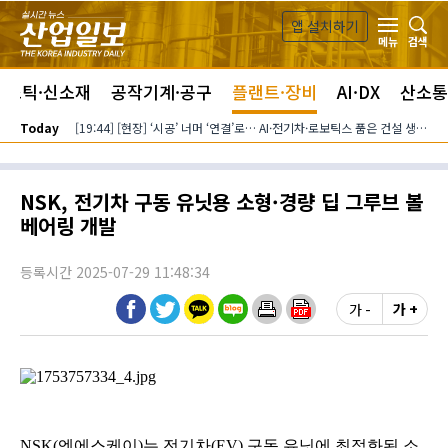
본문 바로가기
앱 설치하기
검색
메뉴
라스틱·신소재
공작기계·공구
플랜트·장비
AI·DX
산소통
Today
[19:44] [현장] ‘시공’ 너머 ‘연결’로… AI·전기차·로보틱스 품은 건설 생태계
NSK, 전기차 구동 유닛용 소형·경량 딥 그루브 볼
베어링 개발
등록시간 2025-07-29 11:48:34
가 -
가 +