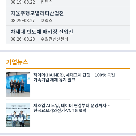
08.19~08.22
킨텍스
자율주행모빌리티산업전
08.25~08.27
코엑스
차세대 반도체 패키징 산업전
08.26~08.28
수원컨벤션센터
기업뉴스
하이머(HAIMER), 세대교체 단행…100% 독일
가족기업 체제 유지 발표
제조업 AI 도입, 데이터 연결부터 운영까지…
한국요꼬가와전기·VNTG 협력