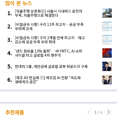
많이 본 뉴스
[자율주행 상용화②] 서울시 시내버스 운전자
부족, 자율주행으로 해결한다
[비철금속 시황] 구리 12주 최고치…공급 부족
우려에 강세
[비철금속 시황] 구리 2개월 만에 최고치…재고
감소에 공급 부족 우려 확대
‘낸드 점유율 13% 돌파’… 中 YMTC, AI 슈퍼
사이클 타고 글로벌 4위 맹추격
현대차그룹, 새만금에 글로벌 로봇 파운드리 구축
[제조 AX 현실화 ①] 제조업 AI 전환 “속도와
생태계가 관건”
추천제품
1
/
4