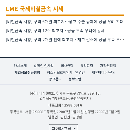
LME 국제비철금속 시세
[비철금속 시황] 구리 6개월 최고치…콩고 수출 규제에 공급 우려 확대
[비철금속 시황] 구리 12주 최고치…공급 부족 우려에 강세
[비철금속 시황] 구리 2개월 만에 최고치…재고 감소에 공급 부족 우려 확대
매체소개
발행인 인사말
회사연혁
윤리강령
저작권정책
개인정보취급방침
청소년보호책임자 : 안영건
제휴미디어/문의
광고문의
정보드림
(주)다아라
(08217) 서울 구로구 경인로 53길 15,
업무A동 7층 (구로동, 중앙유통단지)
대표전화 : 1588-0914
등록번호 : 서울 아00317
등록일 : 2007년 1월29일
발행일 : 2007년 7월 2일
발행인 · 편집인 : 김영환
다아라 그룹