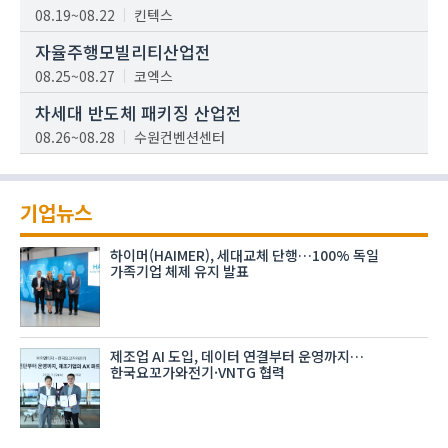
08.19~08.22
킨텍스
자율주행모빌리티산업전
08.25~08.27
코엑스
차세대 반도체 패키징 산업전
08.26~08.28
수원컨벤션센터
기업뉴스
하이머(HAIMER), 세대교체 단행…100% 독일
가족기업 체제 유지 발표
제조업 AI 도입, 데이터 연결부터 운영까지…
한국요꼬가와전기·VNTG 협력