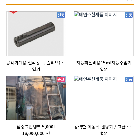
신품
신품
공작기계용 절삭공구, 슬리브(SLEEVE)
자동화설비용15ml자동주입기
협의
협의
중고
신품
삼중교반탱크 5,000L
강력한 이동식 샌딩기 / 고급 이태리 IBIX샌드블라스터
18,000,000 원
협의