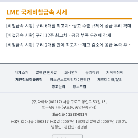
LME 국제비철금속 시세
[비철금속 시황] 구리 6개월 최고치…콩고 수출 규제에 공급 우려 확대
[비철금속 시황] 구리 12주 최고치…공급 부족 우려에 강세
[비철금속 시황] 구리 2개월 만에 최고치…재고 감소에 공급 부족 우려 확대
매체소개
발행인 인사말
회사연혁
윤리강령
저작권정책
개인정보취급방침
청소년보호책임자 : 안영건
제휴미디어/문의
광고문의
정보드림
(주)다아라
(08217) 서울 구로구 경인로 53길 15,
업무A동 7층 (구로동, 중앙유통단지)
대표전화 : 1588-0914
등록번호 : 서울 아00317
등록일 : 2007년 1월29일
발행일 : 2007년 7월 2일
발행인 · 편집인 : 김영환