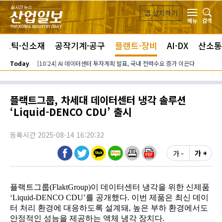
본문 바로가기
앱 설치하기
검색
메뉴
라스틱·신소재
공작기계·공구
플랜트·장비
AI·DX
산소통
Today
[10:24] AI 데이터센터 투자계획 발표, 국내 전력수요 증가 이끈다
플랙트그룹, 차세대 데이터센터 냉각 솔루션
‘Liquid-DENCO CDU’ 출시
등록시간 2025-08-14 16:20:32
가 -
가 +