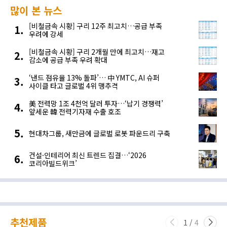
많이 본 뉴스
[비철금속 시황] 구리 12주 최고치…공급 부족
우려에 강세
[비철금속 시황] 구리 2개월 만에 최고치…재고
감소에 공급 부족 우려 확대
‘낸드 점유율 13% 돌파’… 中 YMTC, AI 슈퍼
사이클 타고 글로벌 4위 맹추격
美 전력망 1조 4천억 달러 투자…‘납기 경쟁력’
앞세운 韓 전력기자재 수출 호조
현대차그룹, 새만금에 글로벌 로봇 파운드리 구축
건설·인테리어 최신 트렌드 집결…‘2026
코리아빌드위크’
추천제품
1
/
4