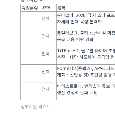
지원분야
지역
제목
론마솔라, 2026 '퓨처 스타 프
전체
차세대 인재 육성 본격화
트렐레보그, 몰타 생산시설 확
전체
공급 대응 역량 강화
TiTE x IHT, 글로벌 바이어 
전체
추진…대만 하드웨어 공급망 협
Formlabs(폼랩스), APAC 파트
전체
개최…산업용 3D 프린팅 활용 
바이스트로닉, 벤덱스에 튜브 
전체
생산 경쟁력 강화 지원
정부지원 리스트