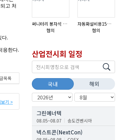
써니터리 봉자석 세트 SPECIAL , 봉자석 , 자석봉 , 호퍼용자석 , 전자석
자동화설비용15ml자동주입기
질소발생
협의
협의
협의
산업전시회 일정
글목록
해외
국내
보기 >
그린에너텍
08.05~08.07
송도컨벤시아
넥스트콘(NextCon)
08.05~08.08
COEX