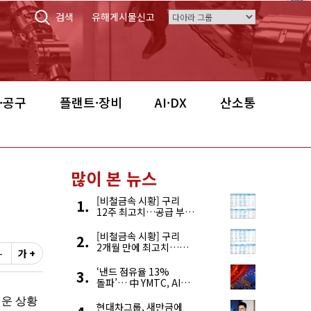
검색
유해게시물신고
·공구
플랜트·장비
AI·DX
산소통
많이 본 뉴스
[비철금속 시황] 구리
12주 최고치…공급 부족
우려에 강세
[비철금속 시황] 구리
2개월 만에 최고치…
-
가 +
재고 감소에 공급 부족
우려 확대
‘낸드 점유율 13%
돌파’… 中 YMTC, AI
슈퍼 사이클 타고 글로벌
4위 맹추격
현대차그룹, 새만금에