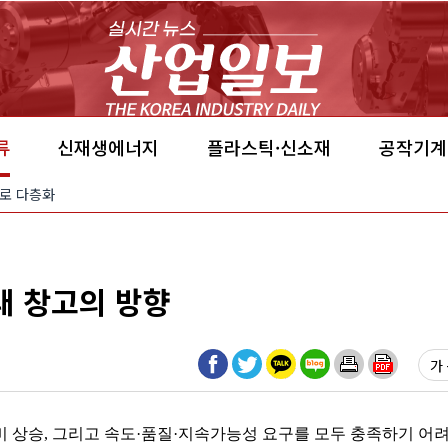
류
신재생에너지
플라스틱·신소재
공작기계
’으로 다층화
래 창고의 방향
가 