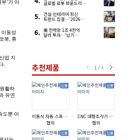
글로벌 로봇 파운드리
구축
건설·인테리어 최신
트렌드 집결…‘2026
코리아빌드위크’
美 전력망 1조 4천억
달러 투자…‘납기
경쟁력’ 앞세운 韓
전력기자재 수출 호조
추천제품
1
/
4
신품
신품
이동식 자동 스프레이 세척기
CNC 대형조각기 K-2040B
협의
협의
협의
신품
신품