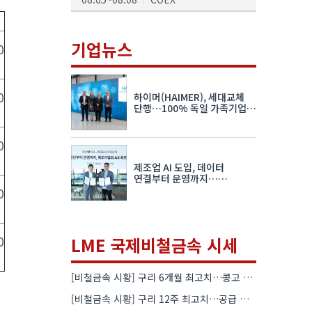
AI서밋서울앤엑스포
08.19~08.21
코엑스
기업뉴스
0
K-PRINT
08.19~08.22
킨텍스
0
하이머(HAIMER), 세대교체
자율주행모빌리티산업전
단행…100% 독일 가족기업
체제 유지 발표
08.25~08.27
코엑스
0
차세대 반도체 패키징 산업전
제조업 AI 도입, 데이터
08.26~08.28
수원컨벤션센터
연결부터 운영까지…
한국요꼬가와전기·VNTG 협력
0
0
LME 국제비철금속 시세
[비철금속 시황] 구리 6개월 최고치…콩고 수출 규제에 공급 우려 확대
[비철금속 시황] 구리 12주 최고치…공급 부족 우려에 강세