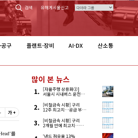
검색
유해게시물신고
·공구
플랜트·장비
AI·DX
산소통
많이 본 뉴스
[자율주행 상용화②]
서울시 시내버스 운전자
부족, 자율주행으로
해결한다
[비철금속 시황] 구리
12주 최고치…공급 부족
-
가 +
우려에 강세
[비철금속 시황] 구리
2개월 만에 최고치…
재고 감소에 공급 부족
우려 확대
‘낸드 점유율 13%