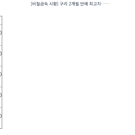
[비철금속 시황] 구리 2개월 만에 최고치…재고 감소에 공급 부족 우려 확대
0
0
0
0
0