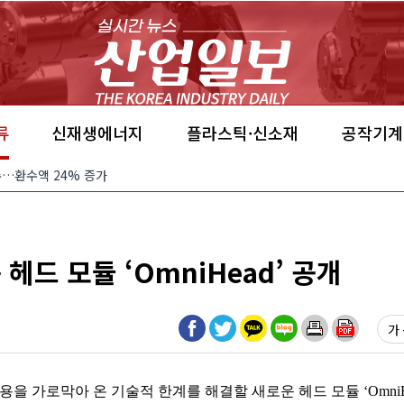
류
신재생에너지
플라스틱·신소재
공작기계
환수…환수액 24% 증가
헤드 모듈 ‘OmniHead’ 공개
가 