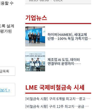
AI서밋서울앤엑스포
08.19~08.21
코엑스
기업뉴스
K-PRINT
08.19~08.22
킨텍스
하이머(HAIMER), 세대교체
자율주행모빌리티산업전
단행…100% 독일 가족기업
체제 유지 발표
08.25~08.27
코엑스
차세대 반도체 패키징 산업전
제조업 AI 도입, 데이터
08.26~08.28
수원컨벤션센터
연결부터 운영까지…
한국요꼬가와전기·VNTG 협력
글목록
LME 국제비철금속 시세
보기 >
[비철금속 시황] 구리 6개월 최고치…콩고 수출 규제에 공급 우려 확대
[비철금속 시황] 구리 12주 최고치…공급 부족 우려에 강세