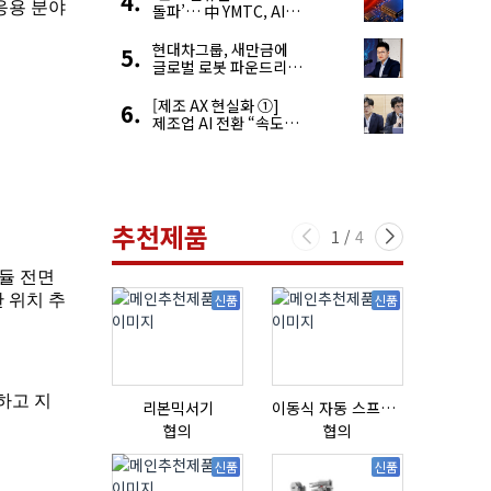
돌파’… 中 YMTC, AI
슈퍼 사이클 타고 글로벌
4위 맹추격
현대차그룹, 새만금에
글로벌 로봇 파운드리
구축
[제조 AX 현실화 ①]
제조업 AI 전환 “속도와
생태계가 관건”
추천제품
1
/
4
신품
신품
리본믹서기
이동식 자동 스프레이 세척기
협의
협의
18,000,0
신품
신품