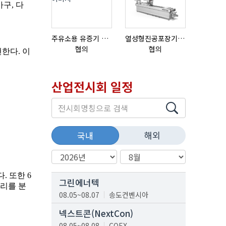
주유소용 유증기 회수장치, 유증기 회수장치, 방폭형, 방폭형 유증기 회수장치
열성형진공포장기 표준형 모델 OMNIVAC S-200
협의
협의
협의
산업전시회 일정
해외
국내
그린에너텍
08.05~08.07
송도컨벤시아
넥스트콘(NextCon)
08.05~08.08
COEX