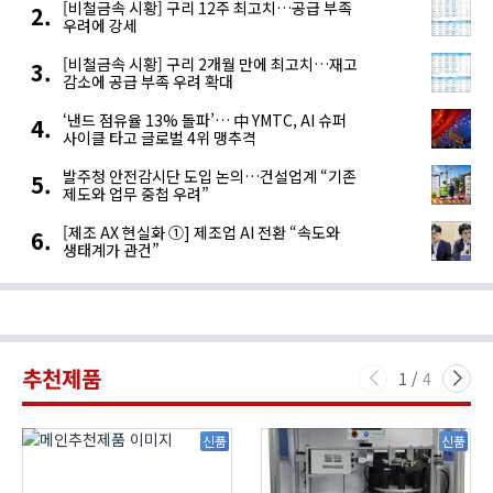
[비철금속 시황] 구리 12주 최고치…공급 부족
우려에 강세
[비철금속 시황] 구리 2개월 만에 최고치…재고
감소에 공급 부족 우려 확대
‘낸드 점유율 13% 돌파’… 中 YMTC, AI 슈퍼
사이클 타고 글로벌 4위 맹추격
발주청 안전감시단 도입 논의…건설업계 “기존
제도와 업무 중첩 우려”
[제조 AX 현실화 ①] 제조업 AI 전환 “속도와
생태계가 관건”
추천제품
1
/
4
신품
신품