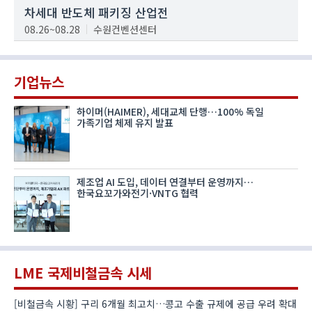
차세대 반도체 패키징 산업전
08.26~08.28
수원컨벤션센터
기업뉴스
하이머(HAIMER), 세대교체 단행…100% 독일
가족기업 체제 유지 발표
제조업 AI 도입, 데이터 연결부터 운영까지…
한국요꼬가와전기·VNTG 협력
LME 국제비철금속 시세
[비철금속 시황] 구리 6개월 최고치…콩고 수출 규제에 공급 우려 확대