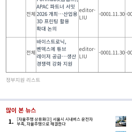
APAC 파트너 서밋
editor-
전체
2026 개최…산업용
-0001.11.30
-0
LIU
3D 프린팅 활용
확대 논의
바이스트로닉,
벤덱스에 튜브
editor-
전체
-0001.11.30
-0
레이저 공급…생산
LIU
경쟁력 강화 지원
정부지원 리스트
많이 본 뉴스
[자율주행 상용화②] 서울시 시내버스 운전자
부족, 자율주행으로 해결한다