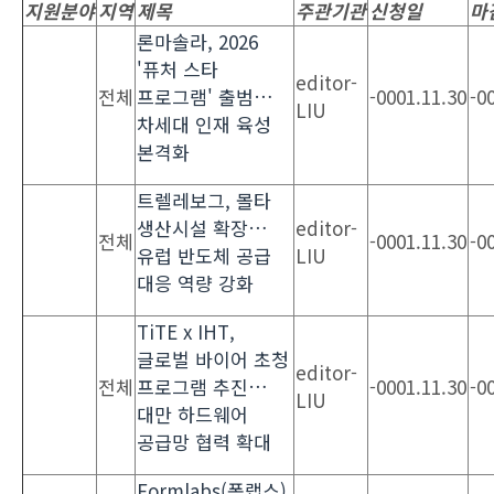
지원분야
지역
제목
주관기관
신청일
마
론마솔라, 2026
'퓨처 스타
editor-
전체
프로그램' 출범…
-0001.11.30
-0
LIU
차세대 인재 육성
본격화
트렐레보그, 몰타
생산시설 확장…
editor-
전체
-0001.11.30
-0
유럽 반도체 공급
LIU
대응 역량 강화
TiTE x IHT,
글로벌 바이어 초청
editor-
전체
프로그램 추진…
-0001.11.30
-0
LIU
대만 하드웨어
공급망 협력 확대
Formlabs(폼랩스),