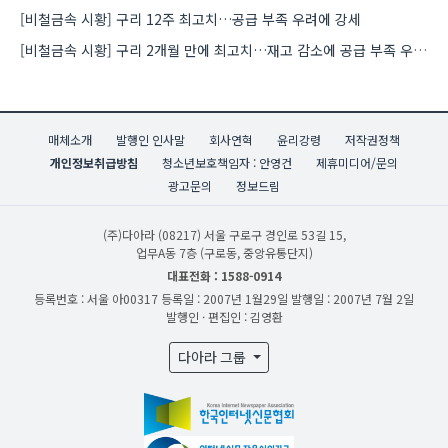
[비철금속 시황] 구리 12주 최고치…공급 부족 우려에 강세
[비철금속 시황] 구리 2개월 만에 최고치…재고 감소에 공급 부족 우려 확대
매체소개
발행인 인사말
회사연혁
윤리강령
저작권정책
개인정보취급방침
청소년보호책임자 : 안영건
제휴미디어/문의
광고문의
정보드림
(주)다아라
(08217) 서울 구로구 경인로 53길 15,
업무A동 7층 (구로동, 중앙유통단지)
대표전화 : 1588-0914
등록번호 : 서울 아00317
등록일 : 2007년 1월29일
발행일 : 2007년 7월 2일
발행인 · 편집인 : 김영환
다아라 그룹