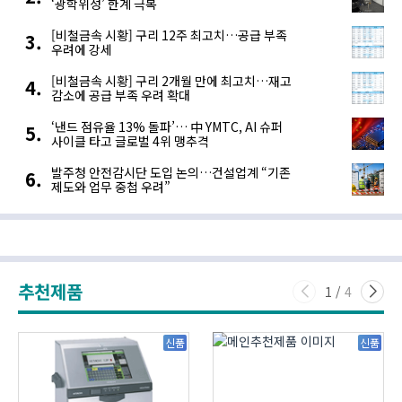
‘광학위성’ 한계 극복
[비철금속 시황] 구리 12주 최고치…공급 부족
우려에 강세
[비철금속 시황] 구리 2개월 만에 최고치…재고
감소에 공급 부족 우려 확대
‘낸드 점유율 13% 돌파’… 中 YMTC, AI 슈퍼
사이클 타고 글로벌 4위 맹추격
발주청 안전감시단 도입 논의…건설업계 “기존
제도와 업무 중첩 우려”
추천제품
1
/
4
신품
신품