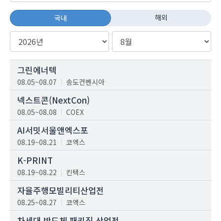
해외
국내
그린에너텍
08.05~08.07
송도컨벤시아
넥스트콘(NextCon)
08.05~08.08
COEX
AI서밋서울앤엑스포
08.19~08.21
코엑스
K-PRINT
08.19~08.22
킨텍스
자율주행모빌리티산업전
08.25~08.27
코엑스
차세대 반도체 패키징 산업전