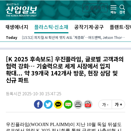
본문 바로가기
앱 설치하기
검색
메뉴
신재생에너지
플라스틱·신소재
공작기계·공구
플랜트·장
Today
[15:52] 피지컬 AI 확산에 엣지 AI도 '계층화'…어드밴텍, Jetson Thor 기반 플랫폼 확대
[K 2025 후속보도] 우진플라임, 글로벌 고객과의
협력 강화… 기술력으로 세계 시장에서 입지
확대... 약 39개국 142개사 방문, 현장 상담 및
신규 파트
등록시간 2025-10-30 15:47:25
가 -
가 +