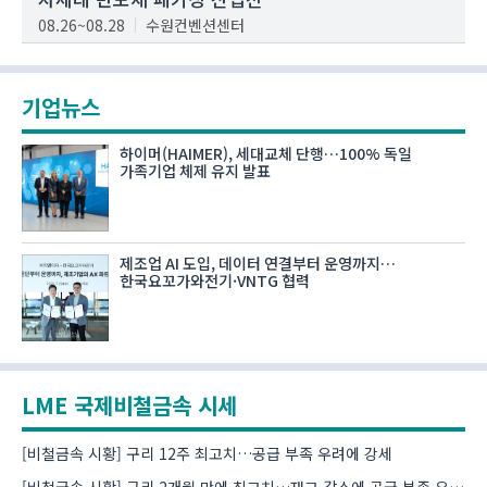
08.26~08.28
수원컨벤션센터
기업뉴스
하이머(HAIMER), 세대교체 단행…100% 독일
가족기업 체제 유지 발표
제조업 AI 도입, 데이터 연결부터 운영까지…
한국요꼬가와전기·VNTG 협력
LME 국제비철금속 시세
[비철금속 시황] 구리 12주 최고치…공급 부족 우려에 강세
[비철금속 시황] 구리 2개월 만에 최고치…재고 감소에 공급 부족 우려 확대