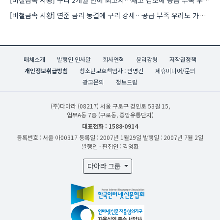
[비철금속 시황] 연준 금리 동결에 구리 강세…공급 부족 우려도 가격 지지
매체소개
발행인 인사말
회사연혁
윤리강령
저작권정책
개인정보취급방침
청소년보호책임자 : 안영건
제휴미디어/문의
광고문의
정보드림
(주)다아라
(08217) 서울 구로구 경인로 53길 15,
업무A동 7층 (구로동, 중앙유통단지)
대표전화 : 1588-0914
등록번호 : 서울 아00317
등록일 : 2007년 1월29일
발행일 : 2007년 7월 2일
발행인 · 편집인 : 김영환
다아라 그룹