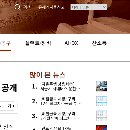
검색
유해게시물신고
·공구
플랜트·장비
AI·DX
산소통
많이 본 뉴스
 공개
[자율주행 상용화②]
서울시 시내버스 운전자
부족, 자율주행으로
해결한다
[비철금속 시황] 구리
12주 최고치…공급 부족
-
가 +
우려에 강세
[비철금속 시황] 구리
2개월 만에 최고치…
재고 감소에 공급 부족
우려 확대
‘낸드 점유율 13%