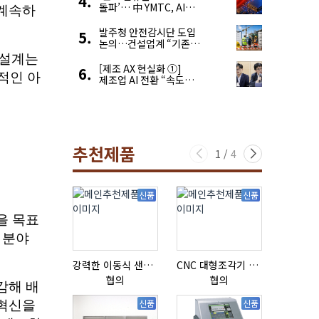
돌파’… 中 YMTC, AI
슈퍼 사이클 타고 글로벌
4위 맹추격
발주청 안전감시단 도입
논의…건설업계 “기존
제도와 업무 중첩 우려”
[제조 AX 현실화 ①]
제조업 AI 전환 “속도와
생태계가 관건”
추천제품
1
/
4
신품
신품
강력한 이동식 샌딩기 / 고급 이태리 IBIX샌드블라스터
CNC 대형조각기 K-2040B
협의
협의
협의
신품
신품