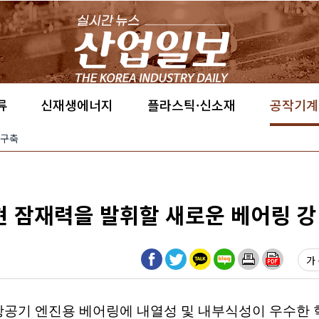
류
신재생에너지
플라스틱·신소재
공작기계
 구축
구현 잠재력을 발휘할 새로운 베어링 강
가 