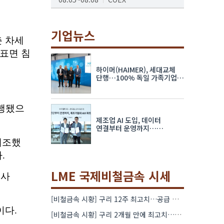
AI서밋서울앤엑스포
08.19~08.21
코엑스
기업뉴스
K-PRINT
08.19~08.22
킨텍스
하이머(HAIMER), 세대교체
자율주행모빌리티산업전
단행…100% 독일 가족기업
체제 유지 발표
08.25~08.27
코엑스
차세대 반도체 패키징 산업전
제조업 AI 도입, 데이터
08.26~08.28
수원컨벤션센터
연결부터 운영까지…
한국요꼬가와전기·VNTG 협력
LME 국제비철금속 시세
[비철금속 시황] 구리 12주 최고치…공급 부족 우려에 강세
[비철금속 시황] 구리 2개월 만에 최고치…재고 감소에 공급 부족 우려 확대