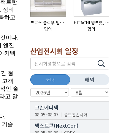
크로스 플로우 임펠라
HITACHI 잉크젯, RX2-BD160S
리본믹서
협의
협의
협의
산업전시회 일정
해외
국내
그린에너텍
08.05~08.07
송도컨벤시아
넥스트콘(NextCon)
08.05~08.08
COEX