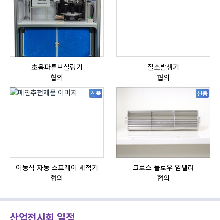
초음파튜브실링기
질소발생기
협의
협의
신품
신품
이동식 자동 스프레이 세척기
크로스 플로우 임펠라
협의
협의
산업전시회 일정