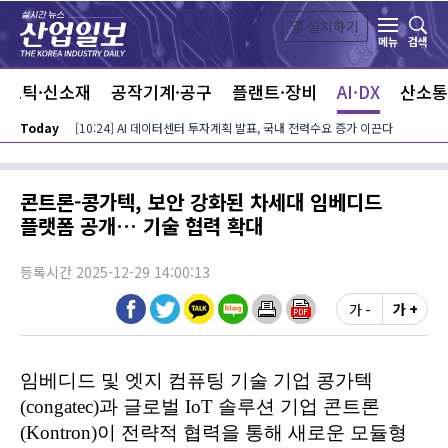
본문 바로가기
앱 설치하기
검색
메뉴
라스틱·신소재
공작기계·공구
플랜트·장비
AI·DX
산소통
Today
[10:24] AI 데이터센터 투자계획 발표, 국내 전력수요 증가 이끈다
콘트론-콩가텍, 보안 강화된 차세대 임베디드
플랫폼 공개… 기술 협력 확대
등록시간 2025-12-29 14:00:13
가 -
가 +