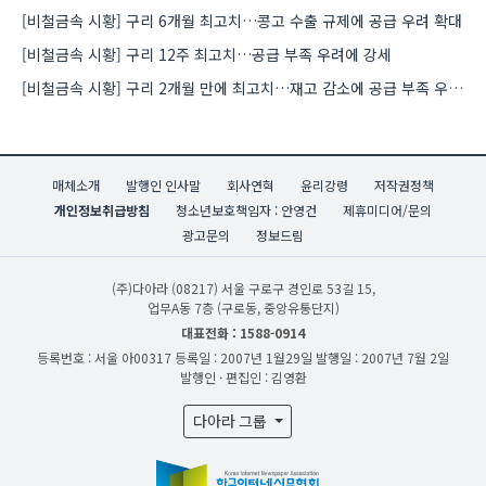
[비철금속 시황] 구리 6개월 최고치…콩고 수출 규제에 공급 우려 확대
[비철금속 시황] 구리 12주 최고치…공급 부족 우려에 강세
[비철금속 시황] 구리 2개월 만에 최고치…재고 감소에 공급 부족 우려 확대
매체소개
발행인 인사말
회사연혁
윤리강령
저작권정책
개인정보취급방침
청소년보호책임자 : 안영건
제휴미디어/문의
광고문의
정보드림
(주)다아라
(08217) 서울 구로구 경인로 53길 15,
업무A동 7층 (구로동, 중앙유통단지)
대표전화 : 1588-0914
등록번호 : 서울 아00317
등록일 : 2007년 1월29일
발행일 : 2007년 7월 2일
발행인 · 편집인 : 김영환
다아라 그룹