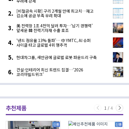
우려에 강세
[비철금속 시황] 구리 2개월 만에 최고치…재고
감소에 공급 부족 우려 확대
美 전력망 1조 4천억 달러 투자…‘납기 경쟁력’
앞세운 韓 전력기자재 수출 호조
‘낸드 점유율 13% 돌파’… 中 YMTC, AI 슈퍼
사이클 타고 글로벌 4위 맹추격
현대차그룹, 새만금에 글로벌 로봇 파운드리 구축
건설·인테리어 최신 트렌드 집결…‘2026
코리아빌드위크’
추천제품
1
/
4
신품
신품