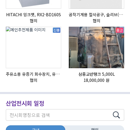
HITACHI 잉크젯, RX2-BD160S
공작기계용 절삭공구, 슬리브(SLEEVE)
협의
협의
신품
중고
주유소용 유증기 회수장치, 유증기 회수장치, 방폭형, 방폭형 유증기 회수장치
삼중교반탱크 5,000L
협의
18,000,000 원
산업전시회 일정
해외
국내