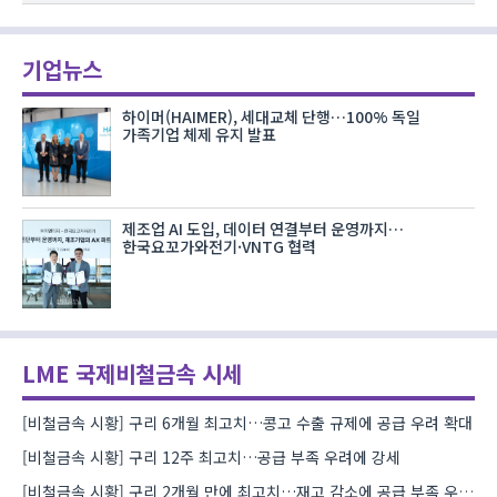
기업뉴스
하이머(HAIMER), 세대교체 단행…100% 독일
가족기업 체제 유지 발표
제조업 AI 도입, 데이터 연결부터 운영까지…
한국요꼬가와전기·VNTG 협력
LME 국제비철금속 시세
[비철금속 시황] 구리 6개월 최고치…콩고 수출 규제에 공급 우려 확대
[비철금속 시황] 구리 12주 최고치…공급 부족 우려에 강세
[비철금속 시황] 구리 2개월 만에 최고치…재고 감소에 공급 부족 우려 확대