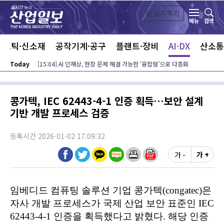
본문 바로가기
앱 설치하기
검색
메뉴
라스틱·신소재
공작기계·공구
플랜트·장비
AI·DX
산소통
Today
[15:04] AI 인재상, 현장 문제 해결 가능한 ‘융합형’으로 다층화
콩가텍, IEC 62443-4-1 인증 획득…보안 설계
기반 개발 프로세스 검증
등록시간 2026-01-02 17:09:32
가 -
가 +