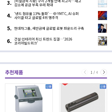
[비철금속 시황] 구리 2개월 만에 최고치…재고
감소에 공급 부족 우려 확대
‘낸드 점유율 13% 돌파’… 中 YMTC, AI 슈퍼
사이클 타고 글로벌 4위 맹추격
현대차그룹, 새만금에 글로벌 로봇 파운드리 구축
건설·인테리어 최신 트렌드 집결…‘2026
코리아빌드위크’
추천제품
1
/
4
신품
신품