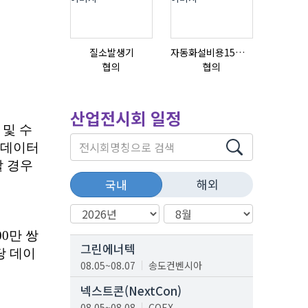
질소발생기
자동화설비용15ml자동주입기
협의
협의
협의
산업전시회 일정
해외
국내
그린에너텍
08.05~08.07
송도컨벤시아
넥스트콘(NextCon)
08.05~08.08
COEX