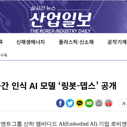
류
신재생에너지
플라스틱·신소재
공작기계
 구축
 인식 AI 모델 ‘링봇-뎁스’ 공개
가 