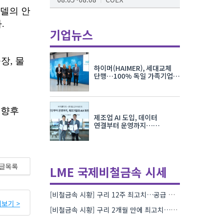
AI서밋서울앤엑스포
08.19~08.21
코엑스
기업뉴스
K-PRINT
08.19~08.22
킨텍스
하이머(HAIMER), 세대교체
자율주행모빌리티산업전
단행…100% 독일 가족기업
체제 유지 발표
08.25~08.27
코엑스
차세대 반도체 패키징 산업전
제조업 AI 도입, 데이터
08.26~08.28
수원컨벤션센터
연결부터 운영까지…
한국요꼬가와전기·VNTG 협력
글목록
LME 국제비철금속 시세
[비철금속 시황] 구리 12주 최고치…공급 부족 우려에 강세
보기 >
[비철금속 시황] 구리 2개월 만에 최고치…재고 감소에 공급 부족 우려 확대