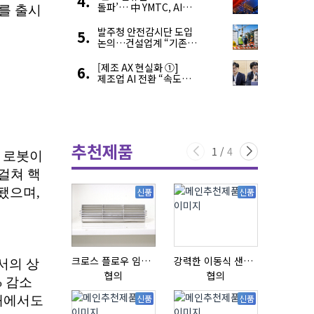
돌파’… 中 YMTC, AI
슈퍼 사이클 타고 글로벌
4위 맹추격
발주청 안전감시단 도입
논의…건설업계 “기존
제도와 업무 중첩 우려”
[제조 AX 현실화 ①]
제조업 AI 전환 “속도와
생태계가 관건”
추천제품
1
/
4
신품
신품
크로스 플로우 임펠라
강력한 이동식 샌딩기 / 고급 이태리 IBIX샌드블라스터
협의
협의
협의
신품
신품