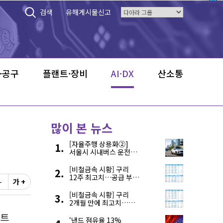
검색
유해게시물신고
·공구
플랜트·장비
AI·DX
산소통
많이 본 뉴스
[자율주행 상용화②]
서울시 시내버스 운전자
부족, 자율주행으로
해결한다
[비철금속 시황] 구리
12주 최고치…공급 부족
-
가 +
우려에 강세
[비철금속 시황] 구리
2개월 만에 최고치…
재고 감소에 공급 부족
우려 확대
‘낸드 점유율 13%