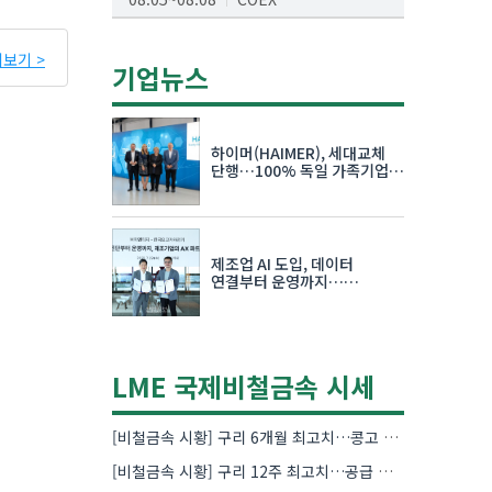
AI서밋서울앤엑스포
보기 >
08.19~08.21
코엑스
기업뉴스
K-PRINT
08.19~08.22
킨텍스
하이머(HAIMER), 세대교체
자율주행모빌리티산업전
단행…100% 독일 가족기업
체제 유지 발표
08.25~08.27
코엑스
차세대 반도체 패키징 산업전
제조업 AI 도입, 데이터
08.26~08.28
수원컨벤션센터
연결부터 운영까지…
한국요꼬가와전기·VNTG 협력
LME 국제비철금속 시세
[비철금속 시황] 구리 6개월 최고치…콩고 수출 규제에 공급 우려 확대
[비철금속 시황] 구리 12주 최고치…공급 부족 우려에 강세