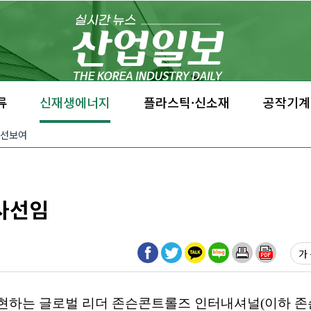
류
신재생에너지
플라스틱·신소재
공작기계
 선보여
사선임
가 