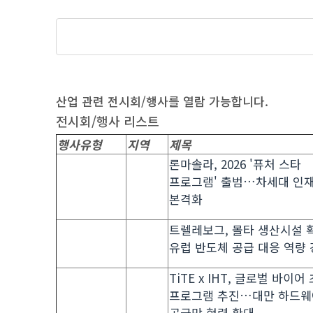
산업 관련 전시회/행사를 열람 가능합니다.
전시회/행사 리스트
행사유형
지역
제목
론마솔라, 2026 '퓨처 스타
프로그램' 출범…차세대 인재
본격화
트렐레보그, 몰타 생산시설 
유럽 반도체 공급 대응 역량
TiTE x IHT, 글로벌 바이어
프로그램 추진…대만 하드웨
공급망 협력 확대