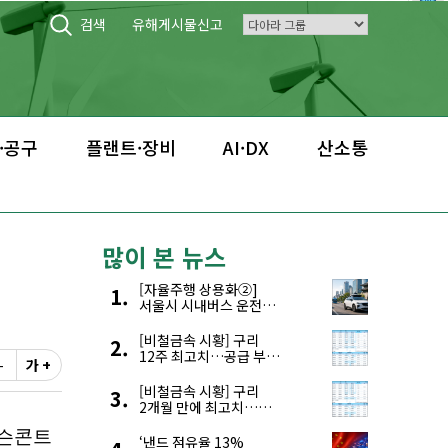
검색
유해게시물신고
·공구
플랜트·장비
AI·DX
산소통
많이 본 뉴스
[자율주행 상용화②]
서울시 시내버스 운전자
부족, 자율주행으로
해결한다
[비철금속 시황] 구리
12주 최고치…공급 부족
-
가 +
우려에 강세
[비철금속 시황] 구리
2개월 만에 최고치…
재고 감소에 공급 부족
우려 확대
‘낸드 점유율 13%