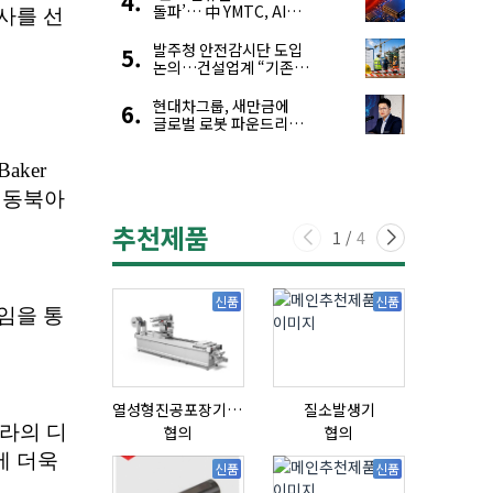
돌파’… 中 YMTC, AI
슈퍼 사이클 타고 글로벌
4위 맹추격
발주청 안전감시단 도입
논의…건설업계 “기존
제도와 업무 중첩 우려”
현대차그룹, 새만금에
글로벌 로봇 파운드리
구축
추천제품
1
/
4
신품
신품
열성형진공포장기 표준형 모델 OMNIVAC S-200
질소발생기
협의
협의
협의
신품
신품