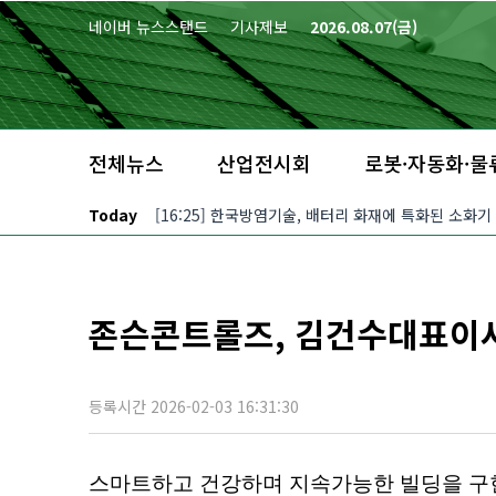
본문 바로가기
네이버 뉴스스탠드
기사제보
2026.08.07(금)
전체뉴스
산업전시회
로봇·자동화·물
Today
[16:25] 한국방염기술, 배터리 화재에 특화된 소화기
존슨콘트롤즈, 김건수대표이
등록시간 2026-02-03 16:31:30