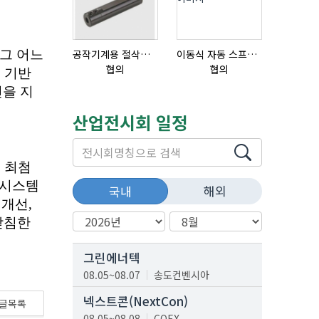
공작기계용 절삭공구, 슬리브(SLEEVE)
이동식 자동 스프레이 세척기
협의
협의
협의
산업전시회 일정
해외
국내
그린에너텍
08.05~08.07
송도컨벤시아
넥스트콘(NextCon)
글목록
08.05~08.08
COEX