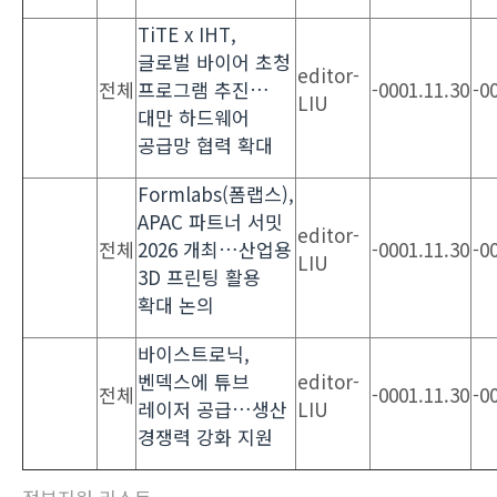
TiTE x IHT,
글로벌 바이어 초청
editor-
전체
프로그램 추진…
-0001.11.30
-0
LIU
대만 하드웨어
공급망 협력 확대
Formlabs(폼랩스),
APAC 파트너 서밋
editor-
전체
2026 개최…산업용
-0001.11.30
-0
LIU
3D 프린팅 활용
확대 논의
바이스트로닉,
벤덱스에 튜브
editor-
전체
-0001.11.30
-0
레이저 공급…생산
LIU
경쟁력 강화 지원