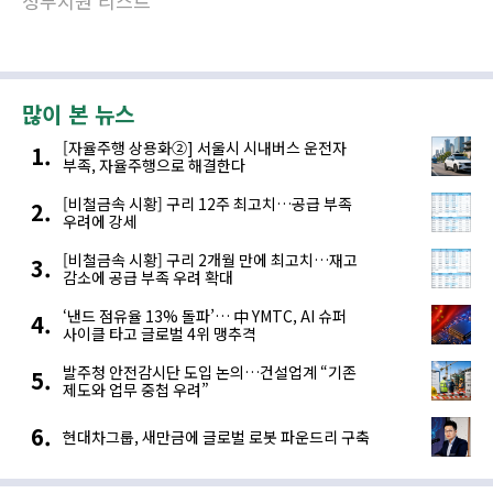
정부지원 리스트
많이 본 뉴스
[자율주행 상용화②] 서울시 시내버스 운전자
부족, 자율주행으로 해결한다
[비철금속 시황] 구리 12주 최고치…공급 부족
우려에 강세
[비철금속 시황] 구리 2개월 만에 최고치…재고
감소에 공급 부족 우려 확대
‘낸드 점유율 13% 돌파’… 中 YMTC, AI 슈퍼
사이클 타고 글로벌 4위 맹추격
발주청 안전감시단 도입 논의…건설업계 “기존
제도와 업무 중첩 우려”
현대차그룹, 새만금에 글로벌 로봇 파운드리 구축