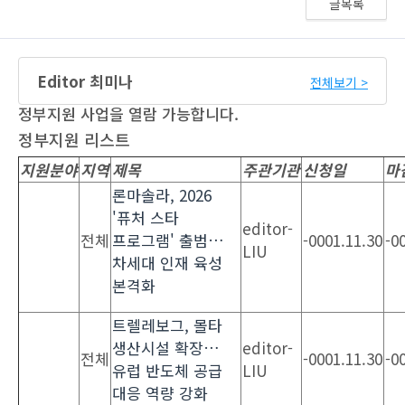
글목록
Editor 최미나
전체보기 >
정부지원 사업을 열람 가능합니다.
정부지원 리스트
지원분야
지역
제목
주관기관
신청일
마
론마솔라, 2026
'퓨처 스타
editor-
전체
프로그램' 출범…
-0001.11.30
-0
LIU
차세대 인재 육성
본격화
트렐레보그, 몰타
생산시설 확장…
editor-
전체
-0001.11.30
-0
유럽 반도체 공급
LIU
대응 역량 강화