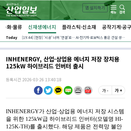
본문 바로가기
앱 설치하기
검색
메뉴
자동화·물류
신재생에너지
플라스틱·신소재
공작기계·공
Today
[19:44] [현장] ‘시공’ 너머 ‘연결’로… AI·전기차·로보틱스 품은 건설 생태계
INHENERGY, 산업·상업용 에너지 저장 장치용
125kW 하이브리드 인버터 출시
등록시간 2026-03-26 13:40:18
가 -
가 +