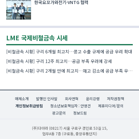
한국요꼬가와전기·VNTG 협력
LME 국제비철금속 시세
[비철금속 시황] 구리 6개월 최고치…콩고 수출 규제에 공급 우려 확대
[비철금속 시황] 구리 12주 최고치…공급 부족 우려에 강세
[비철금속 시황] 구리 2개월 만에 최고치…재고 감소에 공급 부족 우려 확대
매체소개
발행인 인사말
회사연혁
윤리강령
저작권정책
개인정보취급방침
청소년보호책임자 : 안영건
제휴미디어/문의
광고문의
정보드림
(주)다아라
(08217) 서울 구로구 경인로 53길 15,
업무A동 7층 (구로동, 중앙유통단지)