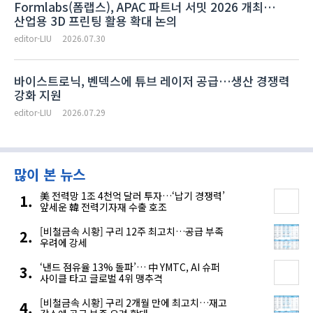
Formlabs(폼랩스), APAC 파트너 서밋 2026 개최…
산업용 3D 프린팅 활용 확대 논의
editor-LIU
2026.07.30
바이스트로닉, 벤덱스에 튜브 레이저 공급…생산 경쟁력
강화 지원
editor-LIU
2026.07.29
많이 본 뉴스
美 전력망 1조 4천억 달러 투자…‘납기 경쟁력’
앞세운 韓 전력기자재 수출 호조
[비철금속 시황] 구리 12주 최고치…공급 부족
우려에 강세
‘낸드 점유율 13% 돌파’… 中 YMTC, AI 슈퍼
사이클 타고 글로벌 4위 맹추격
[비철금속 시황] 구리 2개월 만에 최고치…재고