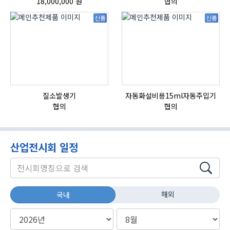
18,000,000 원
협의
신품
신품
질소발생기
자동화설비용15ml자동주입기
협의
협의
산업전시회 일정
해외
국내