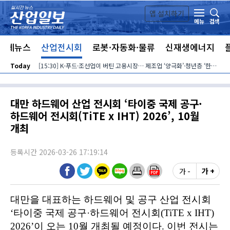
본문 바로가기
앱 설치하기
검색
메뉴
전체뉴스
산업전시회
로봇·자동화·물류
신재생에너지
Today
[15:30] K-푸드·조선업이 버틴 고용시장… 제조업 ‘양극화’·청년층 ‘한파’ 지속
대만 하드웨어 산업 전시회 ‘타이중 국제 공구·
하드웨어 전시회(TiTE x IHT) 2026’, 10월
개최
등록시간 2026-03-26 17:19:14
가 -
가 +