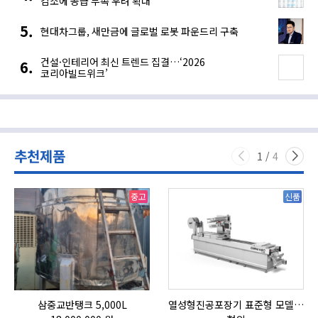
감소에 공급 부족 우려 확대
현대차그룹, 새만금에 글로벌 로봇 파운드리 구축
건설·인테리어 최신 트렌드 집결…‘2026
코리아빌드위크’
추천제품
1
/
4
중고
신품
삼중교반탱크 5,000L
열성형진공포장기 표준형 모델 OMNIVAC S-200