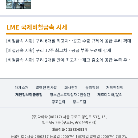
LME 국제비철금속 시세
[비철금속 시황] 구리 6개월 최고치…콩고 수출 규제에 공급 우려 확대
[비철금속 시황] 구리 12주 최고치…공급 부족 우려에 강세
[비철금속 시황] 구리 2개월 만에 최고치…재고 감소에 공급 부족 우려 확대
매체소개
발행인 인사말
회사연혁
윤리강령
저작권정책
개인정보취급방침
청소년보호책임자 : 안영건
제휴미디어/문의
광고문의
정보드림
(주)다아라
(08217) 서울 구로구 경인로 53길 15,
업무A동 7층 (구로동, 중앙유통단지)
대표전화 : 1588-0914
등록번호 : 서울 아00317
등록일 : 2007년 1월29일
발행일 : 2007년 7월 2일