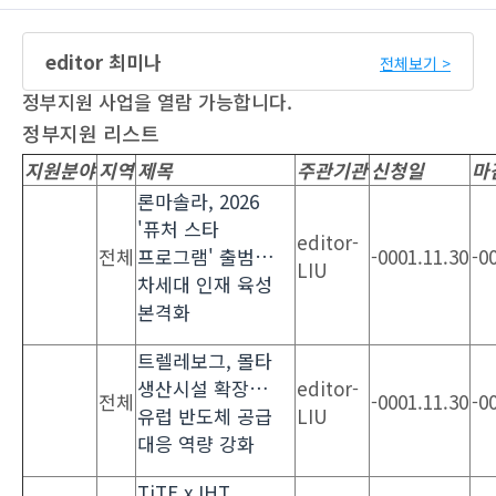
editor 최미나
전체보기 >
정부지원 사업을 열람 가능합니다.
정부지원 리스트
지원분야
지역
제목
주관기관
신청일
마
론마솔라, 2026
'퓨처 스타
editor-
전체
프로그램' 출범…
-0001.11.30
-0
LIU
차세대 인재 육성
본격화
트렐레보그, 몰타
생산시설 확장…
editor-
전체
-0001.11.30
-0
유럽 반도체 공급
LIU
대응 역량 강화
TiTE x IHT,