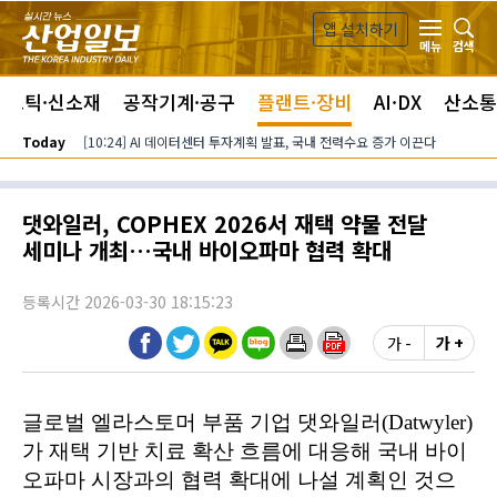
본문 바로가기
앱 설치하기
검색
메뉴
라스틱·신소재
공작기계·공구
플랜트·장비
AI·DX
산소통
Today
[10:24] AI 데이터센터 투자계획 발표, 국내 전력수요 증가 이끈다
댓와일러, COPHEX 2026서 재택 약물 전달
세미나 개최…국내 바이오파마 협력 확대
등록시간 2026-03-30 18:15:23
가 -
가 +