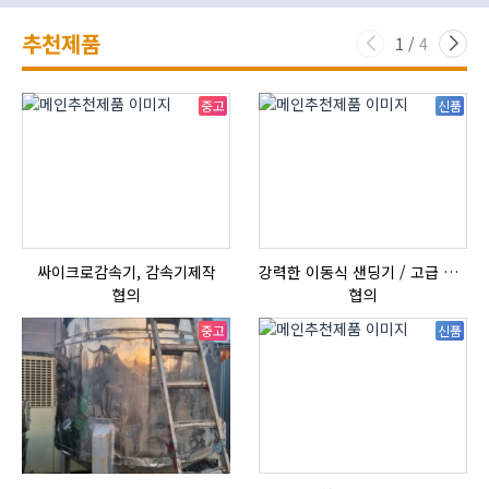
추천제품
1
/
4
중고
신품
싸이크로감속기, 감속기제작
강력한 이동식 샌딩기 / 고급 이태리 IBIX샌드블라스터
협의
협의
중고
신품