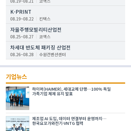
08.19~08.21
코엑스
K-PRINT
08.19~08.22
킨텍스
자율주행모빌리티산업전
08.25~08.27
코엑스
차세대 반도체 패키징 산업전
08.26~08.28
수원컨벤션센터
기업뉴스
하이머(HAIMER), 세대교체 단행…100% 독일
가족기업 체제 유지 발표
제조업 AI 도입, 데이터 연결부터 운영까지…
한국요꼬가와전기·VNTG 협력