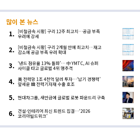
많이 본 뉴스
[비철금속 시황] 구리 12주 최고치…공급 부족
우려에 강세
[비철금속 시황] 구리 2개월 만에 최고치…재고
감소에 공급 부족 우려 확대
‘낸드 점유율 13% 돌파’… 中 YMTC, AI 슈퍼
사이클 타고 글로벌 4위 맹추격
美 전력망 1조 4천억 달러 투자…‘납기 경쟁력’
앞세운 韓 전력기자재 수출 호조
현대차그룹, 새만금에 글로벌 로봇 파운드리 구축
건설·인테리어 최신 트렌드 집결…‘2026
코리아빌드위크’