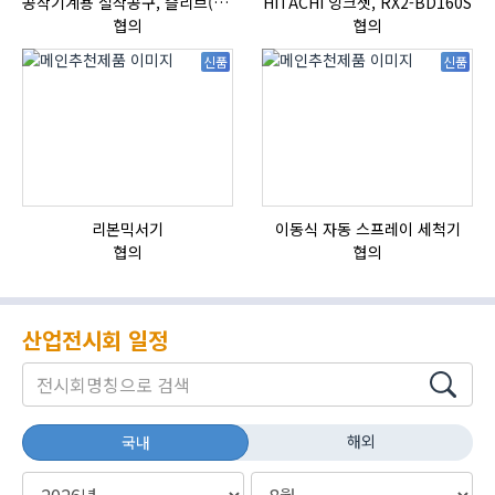
공작기계용 절삭공구, 슬리브(SLEEVE)
HITACHI 잉크젯, RX2-BD160S
협의
협의
신품
신품
리본믹서기
이동식 자동 스프레이 세척기
협의
협의
산업전시회 일정
해외
국내