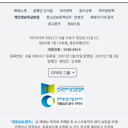
매체소개
발행인 인사말
회사연혁
윤리강령
저작권정책
개인정보취급방침
청소년보호책임자 : 안영건
제휴미디어/문의
광고문의
정보드림
(주)다아라
(08217) 서울 구로구 경인로 53길 15,
업무A동 7층 (구로동, 중앙유통단지)
대표전화 : 1588-0914
등록번호 : 서울 아00317
등록일 : 2007년 1월29일
발행일 : 2007년 7월 2일
발행인 · 편집인 : 김영환
다아라 그룹
「열린보도원칙」
당 매체는 독자와 취재원 등 뉴스이용자의 권리 보장을 위해
반론이나 정정보도, 추후보도를 요청할 수 있는 창구를 열어두고 있음을