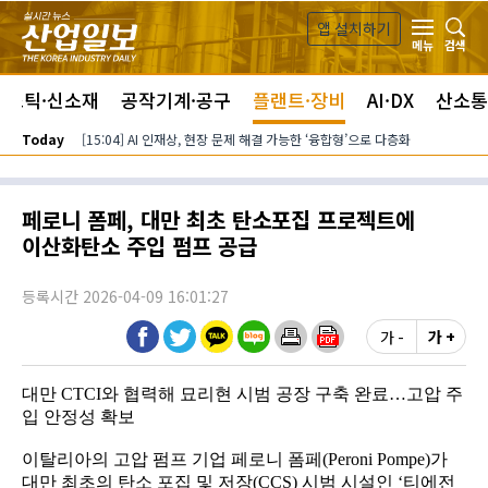
본문 바로가기
앱 설치하기
검색
메뉴
라스틱·신소재
공작기계·공구
플랜트·장비
AI·DX
산소통
Today
[15:04] AI 인재상, 현장 문제 해결 가능한 ‘융합형’으로 다층화
페로니 폼페, 대만 최초 탄소포집 프로젝트에
이산화탄소 주입 펌프 공급
등록시간 2026-04-09 16:01:27
가 -
가 +