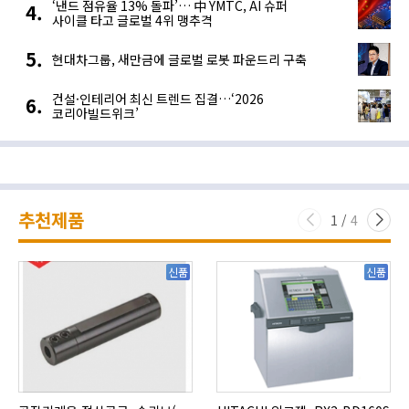
‘낸드 점유율 13% 돌파’… 中 YMTC, AI 슈퍼
사이클 타고 글로벌 4위 맹추격
현대차그룹, 새만금에 글로벌 로봇 파운드리 구축
건설·인테리어 최신 트렌드 집결…‘2026
코리아빌드위크’
추천제품
1
/
4
신품
신품