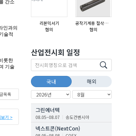
리본믹서기
공작기계용 절삭공구, 슬리브(SLEEVE)
협의
협의
협의
산업전시회 일정
해외
국내
글목록
그린에너텍
보기 >
08.05~08.07
송도컨벤시아
넥스트콘(NextCon)
08.05~08.08
COEX