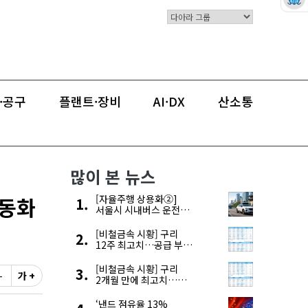
검색
유해게시물신고
·공구
플랜트·장비
AI·DX
산소통
많이 본 뉴스
자동화
[자율주행 상용화②]
서울시 시내버스 운전자
부족, 자율주행으로
해결한다
[비철금속 시황] 구리
12주 최고치…공급 부족
우려에 강세
[비철금속 시황] 구리
-
가 +
2개월 만에 최고치…
재고 감소에 공급 부족
우려 확대
‘낸드 점유율 13%