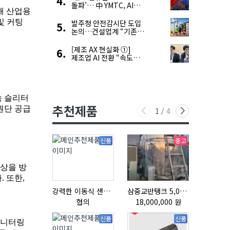
돌파’… 中 YMTC, AI
슈퍼 사이클 타고 글로벌
4위 맹추격
발주청 안전감시단 도입
논의…건설업계 “기존
제도와 업무 중첩 우려”
[제조 AX 현실화 ①]
제조업 AI 전환 “속도와
생태계가 관건”
추천제품
1
/
4
신품
중고
강력한 이동식 샌딩기 / 고급 이태리 IBIX샌드블라스터
삼중교반탱크 5,000L
협의
18,000,000 원
협의
신품
신품