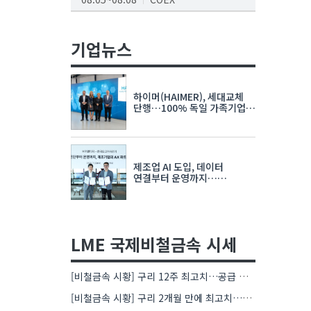
AI서밋서울앤엑스포
08.19~08.21
코엑스
기업뉴스
K-PRINT
08.19~08.22
킨텍스
하이머(HAIMER), 세대교체
자율주행모빌리티산업전
단행…100% 독일 가족기업
체제 유지 발표
08.25~08.27
코엑스
차세대 반도체 패키징 산업전
제조업 AI 도입, 데이터
08.26~08.28
수원컨벤션센터
연결부터 운영까지…
한국요꼬가와전기·VNTG 협력
LME 국제비철금속 시세
[비철금속 시황] 구리 12주 최고치…공급 부족 우려에 강세
[비철금속 시황] 구리 2개월 만에 최고치…재고 감소에 공급 부족 우려 확대