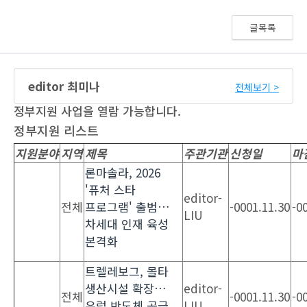
글목록
editor 최미나
전체보기 >
정부지원 사업을 열람 가능합니다.
정부지원 리스트
지원분야
지역
제목
주관기관
신청일
마
론마솔라, 2026
'퓨처 스타
editor-
전체
프로그램' 출범…
-0001.11.30
-0
LIU
차세대 인재 육성
본격화
트렐레보그, 몰타
생산시설 확장…
editor-
전체
-0001.11.30
-0
유럽 반도체 공급
LIU