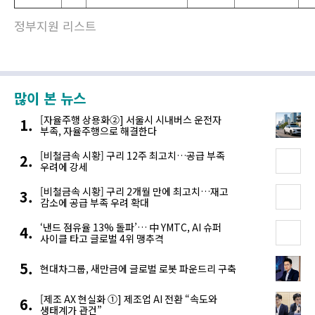
정부지원 리스트
많이 본 뉴스
[자율주행 상용화②] 서울시 시내버스 운전자
부족, 자율주행으로 해결한다
[비철금속 시황] 구리 12주 최고치…공급 부족
우려에 강세
[비철금속 시황] 구리 2개월 만에 최고치…재고
감소에 공급 부족 우려 확대
‘낸드 점유율 13% 돌파’… 中 YMTC, AI 슈퍼
사이클 타고 글로벌 4위 맹추격
현대차그룹, 새만금에 글로벌 로봇 파운드리 구축
[제조 AX 현실화 ①] 제조업 AI 전환 “속도와
생태계가 관건”