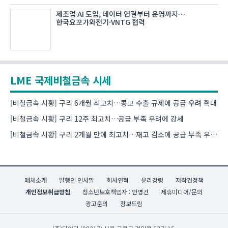
제조업 AI 도입, 데이터 연결부터 운영까지…
한국요꼬가와전기·VNTG 협력
LME 국제비철금속 시세
[비철금속 시황] 구리 6개월 최고치…콩고 수출 규제에 공급 우려 확대
[비철금속 시황] 구리 12주 최고치…공급 부족 우려에 강세
[비철금속 시황] 구리 2개월 만에 최고치…재고 감소에 공급 부족 우려 확대
매체소개
발행인 인사말
회사연혁
윤리강령
저작권정책
개인정보취급방침
청소년보호책임자 : 안영건
제휴미디어/문의
광고문의
정보드림