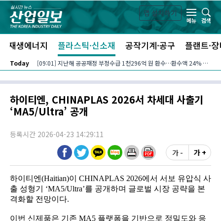
본문 바로가기
앱 설치하기
검색
메뉴
신재생에너지
플라스틱·신소재
공작기계·공구
플랜트·장
Today
[09:01] 지난해 공공재정 부정수급 1천296억 원 환수…환수액 24% 증가
하이티엔, CHINAPLAS 2026서 차세대 사출기
‘MA5/Ultra’ 공개
등록시간 2026-04-23 14:29:11
가 -
가 +