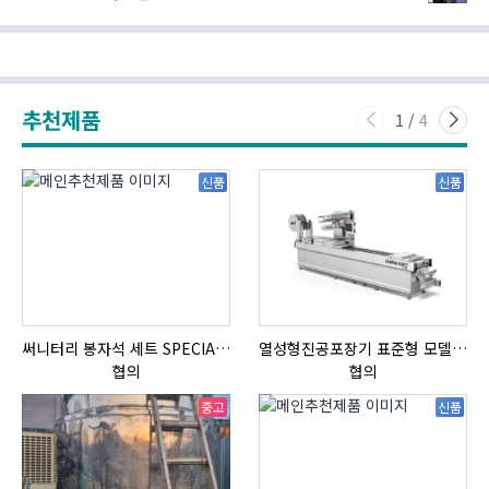
추천제품
1
/
4
신품
신품
써니터리 봉자석 세트 SPECIAL , 봉자석 , 자석봉 , 호퍼용자석 , 전자석
열성형진공포장기 표준형 모델 OMNIVAC S-200
협의
협의
중고
신품