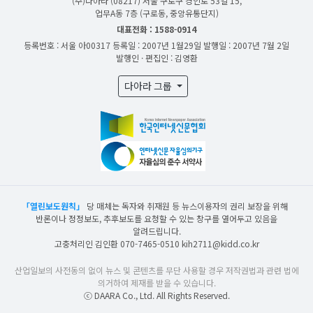
(주)다아라
(08217) 서울 구로구 경인로 53길 15,
업무A동 7층 (구로동, 중앙유통단지)
대표전화 : 1588-0914
등록번호 : 서울 아00317
등록일 : 2007년 1월29일
발행일 : 2007년 7월 2일
발행인 · 편집인 : 김영환
다아라 그룹
「열린보도원칙」
당 매체는 독자와 취재원 등 뉴스이용자의 권리 보장을 위해
반론이나 정정보도, 추후보도를 요청할 수 있는 창구를 열어두고 있음을
알려드립니다.
고충처리인 김인환 070-7465-0510 kih2711@kidd.co.kr
산업일보의 사전동의 없이 뉴스 및 콘텐츠를 무단 사용할 경우 저작권법과 관련 법에
의거하여 제재를 받을 수 있습니다.
ⓒ DAARA Co., Ltd. All Rights Reserved.