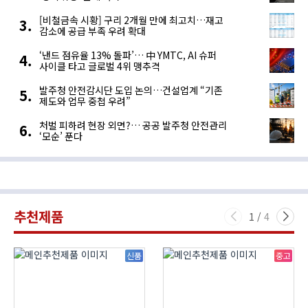
[비철금속 시황] 구리 2개월 만에 최고치…재고
감소에 공급 부족 우려 확대
‘낸드 점유율 13% 돌파’… 中 YMTC, AI 슈퍼
사이클 타고 글로벌 4위 맹추격
발주청 안전감시단 도입 논의…건설업계 “기존
제도와 업무 중첩 우려”
처벌 피하려 현장 외면?… 공공 발주청 안전관리
‘모순’ 푼다
추천제품
1
/
4
신품
중고