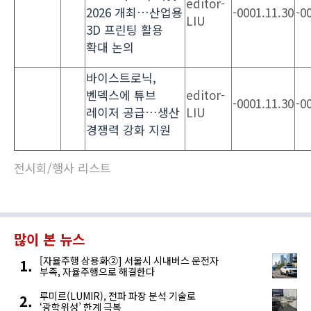
editor-
2026 개최…산업용
-0001.11.30
-0
LIU
3D 프린팅 활용
확대 논의
바이스트로닉,
벤덱스에 튜브
editor-
-0001.11.30
-0
레이저 공급…생산
LIU
경쟁력 강화 지원
전시회/행사 리스트
많이 본 뉴스
[자율주행 상용화②] 서울시 시내버스 운전자
부족, 자율주행으로 해결한다
루미르(LUMIR), 전파 파장 분석 기술로
‘광학위성’ 한계 극복