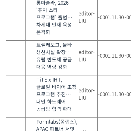
롱마솔라, 2026
'퓨처 스타
editor-
프로그램' 출범…
-0001.11.30
-0
LIU
차세대 인재 육성
본격화
트렐레보그, 몰타
생산시설 확장…
editor-
-0001.11.30
-0
유럽 반도체 공급
LIU
대응 역량 강화
TiTE x IHT,
글로벌 바이어 초청
editor-
프로그램 추진…
-0001.11.30
-0
LIU
대만 하드웨어
공급망 협력 확대
Formlabs(폼랩스),
APAC 파트너 서밋