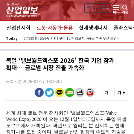
본문 바로가기
앱 설치하기
검색
메뉴
스
산업전시회
로봇·자동화·물류
신재생에너지
플라스틱
Today
[07:38] [비철금속 시황] 구리 12주 최고치…공급 부족 우려에 강세
독일 ‘밸브월드엑스포 2026’ 한국 기업 참가
확대… 글로벌 시장 진출 가속화
등록시간 2026-04-27 13:36:01
가 -
가 +