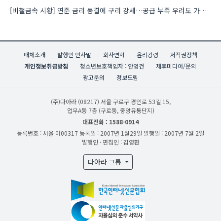
[비철금속 시황] 연준 금리 동결에 구리 강세…공급 부족 우려도 가격 지지
매체소개
발행인 인사말
회사연혁
윤리강령
저작권정책
개인정보취급방침
청소년보호책임자 : 안영건
제휴미디어/문의
광고문의
정보드림
(주)다아라
(08217) 서울 구로구 경인로 53길 15,
업무A동 7층 (구로동, 중앙유통단지)
대표전화 : 1588-0914
등록번호 : 서울 아00317
등록일 : 2007년 1월29일
발행일 : 2007년 7월 2일
발행인 · 편집인 : 김영환
다아라 그룹