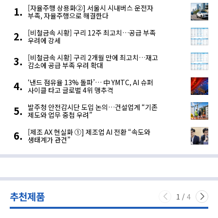
[자율주행 상용화②] 서울시 시내버스 운전자
부족, 자율주행으로 해결한다
[비철금속 시황] 구리 12주 최고치…공급 부족
우려에 강세
[비철금속 시황] 구리 2개월 만에 최고치…재고
감소에 공급 부족 우려 확대
‘낸드 점유율 13% 돌파’… 中 YMTC, AI 슈퍼
사이클 타고 글로벌 4위 맹추격
발주청 안전감시단 도입 논의…건설업계 “기존
제도와 업무 중첩 우려”
[제조 AX 현실화 ①] 제조업 AI 전환 “속도와
생태계가 관건”
추천제품
1
/
4