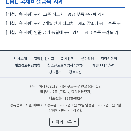
LME 국제비철금속 시세
[비철금속 시황] 구리 12주 최고치…공급 부족 우려에 강세
[비철금속 시황] 구리 2개월 만에 최고치…재고 감소에 공급 부족 우려 확대
[비철금속 시황] 연준 금리 동결에 구리 강세…공급 부족 우려도 가격 지지
매체소개
발행인 인사말
회사연혁
윤리강령
저작권정책
개인정보취급방침
청소년보호책임자 : 안영건
제휴미디어/문의
광고문의
정보드림
(주)다아라
(08217) 서울 구로구 경인로 53길 15,
업무A동 7층 (구로동, 중앙유통단지)
대표전화 : 1588-0914
등록번호 : 서울 아00317
등록일 : 2007년 1월29일
발행일 : 2007년 7월 2일
발행인 · 편집인 : 김영환
다아라 그룹