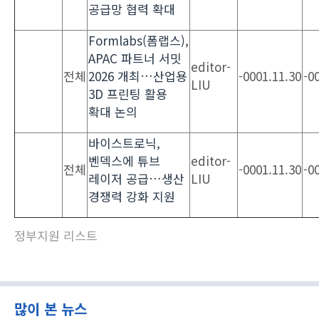
공급망 협력 확대
Formlabs(폼랩스),
APAC 파트너 서밋
editor-
전체
2026 개최…산업용
-0001.11.30
-0
LIU
3D 프린팅 활용
확대 논의
바이스트로닉,
벤덱스에 튜브
editor-
전체
-0001.11.30
-0
레이저 공급…생산
LIU
경쟁력 강화 지원
정부지원 리스트
많이 본 뉴스