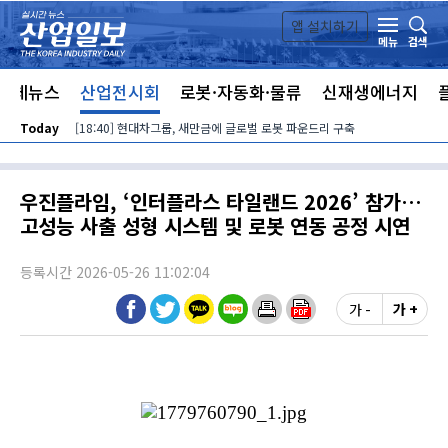
본문 바로가기
앱 설치하기
검색
메뉴
전체뉴스
산업전시회
로봇·자동화·물류
신재생에너지
Today
[18:40] 현대차그룹, 새만금에 글로벌 로봇 파운드리 구축
우진플라임, ‘인터플라스 타일랜드 2026’ 참가…
고성능 사출 성형 시스템 및 로봇 연동 공정 시연
등록시간 2026-05-26 11:02:04
가 -
가 +