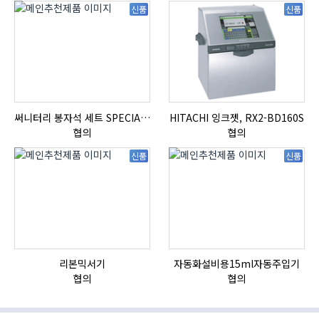
신품
신품
써니터리 봉자석 세트 SPECIAL , 봉자석 , 자석봉 , 호퍼용자석 , 전자석
HITACHI 잉크젯, RX2-BD160S
협의
협의
신품
신품
리본믹서기
자동화설비용15ml자동주입기
협의
협의