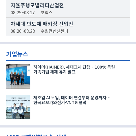
자율주행모빌리티산업전
08.25~08.27
코엑스
차세대 반도체 패키징 산업전
08.26~08.28
수원컨벤션센터
기업뉴스
하이머(HAIMER), 세대교체 단행…100% 독일
가족기업 체제 유지 발표
제조업 AI 도입, 데이터 연결부터 운영까지…
한국요꼬가와전기·VNTG 협력