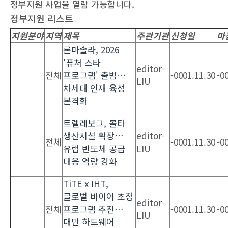
정부지원 사업을 열람 가능합니다.
정부지원 리스트
지원분야
지역
제목
주관기관
신청일
마
론마솔라, 2026
'퓨처 스타
editor-
전체
프로그램' 출범…
-0001.11.30
-0
LIU
차세대 인재 육성
본격화
트렐레보그, 몰타
생산시설 확장…
editor-
전체
-0001.11.30
-0
유럽 반도체 공급
LIU
대응 역량 강화
TiTE x IHT,
글로벌 바이어 초청
editor-
전체
프로그램 추진…
-0001.11.30
-0
LIU
대만 하드웨어