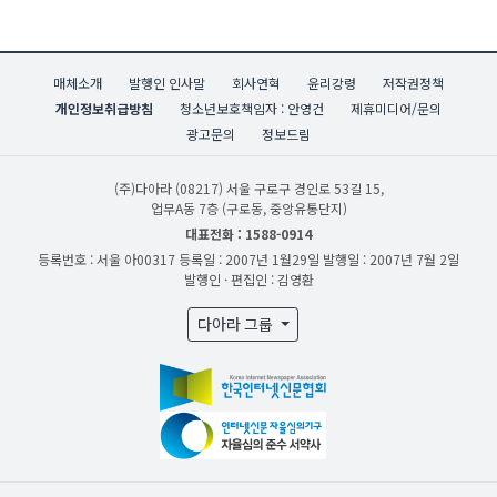
매체소개
발행인 인사말
회사연혁
윤리강령
저작권정책
개인정보취급방침
청소년보호책임자 : 안영건
제휴미디어/문의
광고문의
정보드림
(주)다아라
(08217) 서울 구로구 경인로 53길 15,
업무A동 7층 (구로동, 중앙유통단지)
대표전화 : 1588-0914
등록번호 : 서울 아00317
등록일 : 2007년 1월29일
발행일 : 2007년 7월 2일
발행인 · 편집인 : 김영환
다아라 그룹