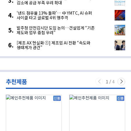
감소에 공급 부족 우려 확대
‘낸드 점유율 13% 돌파’… 中 YMTC, AI 슈퍼
사이클 타고 글로벌 4위 맹추격
발주청 안전감시단 도입 논의…건설업계 “기존
제도와 업무 중첩 우려”
[제조 AX 현실화 ①] 제조업 AI 전환 “속도와
생태계가 관건”
추천제품
1
/
4
신품
신품