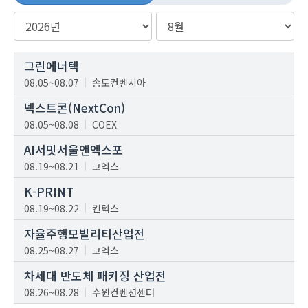
그린에너텍
08.05~08.07
송도컨벤시아
넥스트콘(NextCon)
08.05~08.08
COEX
AI서밋서울앤엑스포
08.19~08.21
코엑스
K-PRINT
08.19~08.22
킨텍스
자율주행모빌리티산업전
08.25~08.27
코엑스
차세대 반도체 패키징 산업전
08.26~08.28
수원컨벤션센터