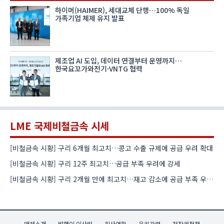
하이머(HAIMER), 세대교체 단행…100% 독일
가족기업 체제 유지 발표
제조업 AI 도입, 데이터 연결부터 운영까지…
한국요꼬가와전기·VNTG 협력
LME 국제비철금속 시세
[비철금속 시황] 구리 6개월 최고치…콩고 수출 규제에 공급 우려 확대
[비철금속 시황] 구리 12주 최고치…공급 부족 우려에 강세
[비철금속 시황] 구리 2개월 만에 최고치…재고 감소에 공급 부족 우려 확대
매체소개
발행인 인사말
회사연혁
윤리강령
저작권정책