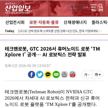
본문 바로가기
앱 설치하기
검색
메뉴
스
산업전시회
로봇·자동화·물류
신재생에너지
플라스틱
Today
[10:16] 선박·반도체·스마트폰 산업 강화 나선 인도, 한국 기업에게도 기회 열린다
테크맨로봇, GTC 2026서 휴머노이드 로봇 ‘TM
Xplore I’ 공개… AI 로보틱스 전략 발표
등록시간 2026-06-09 13:59:07
가 -
가 +