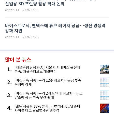
산업용 3D 프린팅 활용 확대 논의
editor-LIU
2026.07.30
바이스트로닉, 벤덱스에 튜브 레이저 공급…생산 경쟁력
강화 지원
editor-LIU
2026.07.29
많이 본 뉴스
[자율주행 상용화②] 서울시 시내버스 운전자
부족, 자율주행으로 해결한다
[비철금속 시황] 구리 12주 최고치…공급 부족
우려에 강세
[비철금속 시황] 구리 2개월 만에 최고치…재고
감소에 공급 부족 우려 확대
‘낸드 점유율 13% 돌파’… 中 YMTC, AI 슈퍼
사이클 타고 글로벌 4위 맹추격