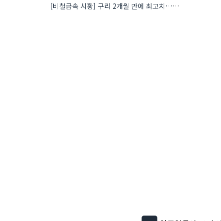
[비철금속 시황] 구리 2개월 만에 최고치…재고 감소에 공급 부족 우려 확대