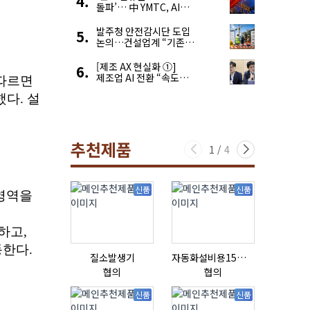
돌파’… 中 YMTC, AI
슈퍼 사이클 타고 글로벌
4위 맹추격
발주청 안전감시단 도입
논의…건설업계 “기존
제도와 업무 중첩 우려”
[제조 AX 현실화 ①]
제조업 AI 전환 “속도와
생태계가 관건”
추천제품
1
/
4
신품
신품
질소발생기
자동화설비용15ml자동주입기
리본믹서
협의
협의
협의
신품
신품