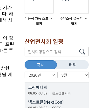
이동식 자동 스프레이 세척기
주유소용 유증기 회수장치, 유증기 회수장치, 방폭형, 방폭형 유증기 회수장치
협의
협의
협의
산업전시회 일정
해외
국내
그린에너텍
08.05~08.07
송도컨벤시아
넥스트콘(NextCon)
08.05~08.08
COEX