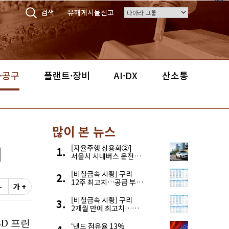
검색
유해게시물신고
·공구
플랜트·장비
AI·DX
산소통
많이 본 뉴스
개
[자율주행 상용화②]
서울시 시내버스 운전자
부족, 자율주행으로
해결한다
[비철금속 시황] 구리
12주 최고치…공급 부족
-
가 +
우려에 강세
[비철금속 시황] 구리
2개월 만에 최고치…
재고 감소에 공급 부족
우려 확대
‘낸드 점유율 13%