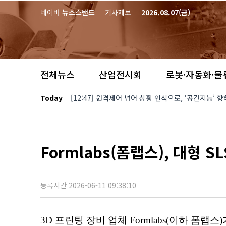
본문 바로가기
네이버 뉴스스탠드
기사제보
2026.08.07(금)
전체뉴스
산업전시회
로봇·자동화·물
Today
[12:47] 원격제어 넘어 상황 인식으로, ‘공간지능’ 
Formlabs(폼랩스), 대형 SL
등록시간 2026-06-11 09:38:10