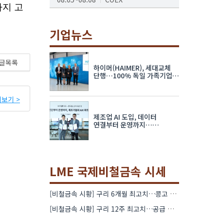
AI서밋서울앤엑스포
08.19~08.21
코엑스
기업뉴스
K-PRINT
08.19~08.22
킨텍스
글목록
하이머(HAIMER), 세대교체
자율주행모빌리티산업전
단행…100% 독일 가족기업
체제 유지 발표
08.25~08.27
코엑스
보기 >
차세대 반도체 패키징 산업전
제조업 AI 도입, 데이터
08.26~08.28
수원컨벤션센터
연결부터 운영까지…
한국요꼬가와전기·VNTG 협력
LME 국제비철금속 시세
[비철금속 시황] 구리 6개월 최고치…콩고 수출 규제에 공급 우려 확대
[비철금속 시황] 구리 12주 최고치…공급 부족 우려에 강세