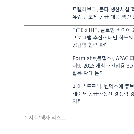
트렐레보그, 몰타 생산시설 
유럽 반도체 공급 대응 역량
TiTE x IHT, 글로벌 바이어
프로그램 추진…대만 하드웨
공급망 협력 확대
Formlabs(폼랩스), APAC
서밋 2026 개최…산업용 3
활용 확대 논의
바이스트로닉, 벤덱스에 튜
레이저 공급…생산 경쟁력 
지원
전시회/행사 리스트