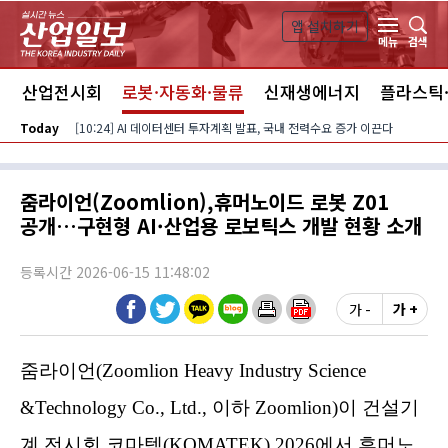
본문 바로가기
앱 설치하기
검색
메뉴
스
산업전시회
로봇·자동화·물류
신재생에너지
플라스틱
Today
[10:24] AI 데이터센터 투자계획 발표, 국내 전력수요 증가 이끈다
줌라이언(Zoomlion),휴머노이드 로봇 Z01
공개…구현형 AI·산업용 로보틱스 개발 현황 소개
등록시간 2026-06-15 11:48:02
가 -
가 +