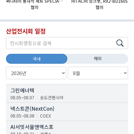
써니터리 봉자석 세트 SPECIAL , 봉자석 , 자석봉 , 호퍼용자석 , 전자석
HITACHI 잉크젯, RX2-BD160S
협의
협의
산업전시회 일정
해외
국내
그린에너텍
08.05~08.07
송도컨벤시아
넥스트콘(NextCon)
08.05~08.08
COEX
AI서밋서울앤엑스포
08.19~08.21
코엑스