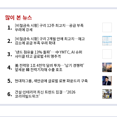
많이 본 뉴스
[비철금속 시황] 구리 12주 최고치…공급 부족
우려에 강세
[비철금속 시황] 구리 2개월 만에 최고치…재고
감소에 공급 부족 우려 확대
‘낸드 점유율 13% 돌파’… 中 YMTC, AI 슈퍼
사이클 타고 글로벌 4위 맹추격
美 전력망 1조 4천억 달러 투자…‘납기 경쟁력’
앞세운 韓 전력기자재 수출 호조
현대차그룹, 새만금에 글로벌 로봇 파운드리 구축
건설·인테리어 최신 트렌드 집결…‘2026
코리아빌드위크’