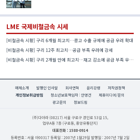
LME 국제비철금속 시세
[비철금속 시황] 구리 6개월 최고치…콩고 수출 규제에 공급 우려 확대
[비철금속 시황] 구리 12주 최고치…공급 부족 우려에 강세
[비철금속 시황] 구리 2개월 만에 최고치…재고 감소에 공급 부족 우려 확대
매체소개
발행인 인사말
회사연혁
윤리강령
저작권정책
개인정보취급방침
청소년보호책임자 : 안영건
제휴미디어/문의
광고문의
정보드림
(주)다아라
(08217) 서울 구로구 경인로 53길 15,
업무A동 7층 (구로동, 중앙유통단지)
대표전화 : 1588-0914
등록번호 : 서울 아00317
등록일 : 2007년 1월29일
발행일 : 2007년 7월 2일