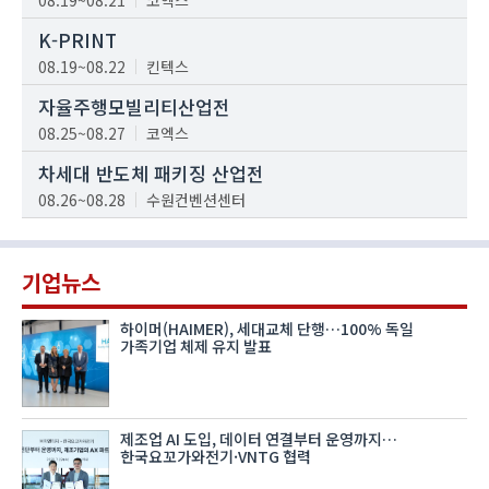
K-PRINT
08.19~08.22
킨텍스
자율주행모빌리티산업전
08.25~08.27
코엑스
차세대 반도체 패키징 산업전
08.26~08.28
수원컨벤션센터
기업뉴스
하이머(HAIMER), 세대교체 단행…100% 독일
가족기업 체제 유지 발표
제조업 AI 도입, 데이터 연결부터 운영까지…
한국요꼬가와전기·VNTG 협력