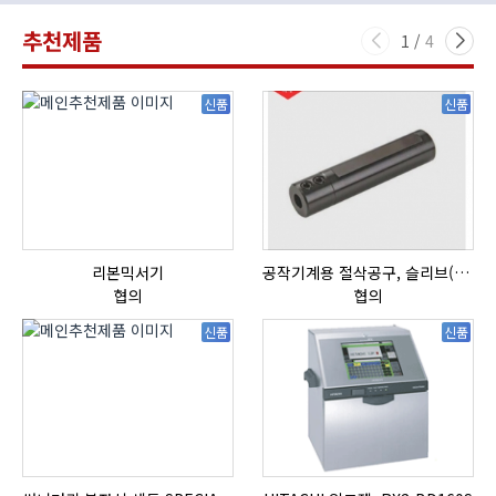
추천제품
1
/
4
신품
신품
리본믹서기
공작기계용 절삭공구, 슬리브(SLEEVE)
협의
협의
신품
신품