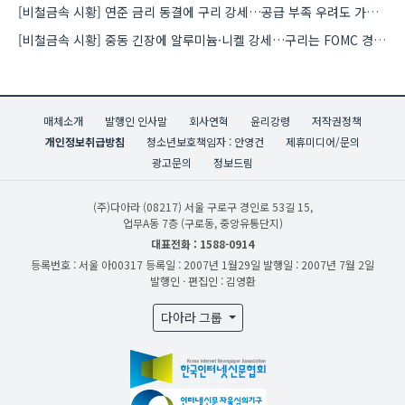
[비철금속 시황] 연준 금리 동결에 구리 강세…공급 부족 우려도 가격 지지
[비철금속 시황] 중동 긴장에 알루미늄·니켈 강세…구리는 FOMC 경계 속 하락
매체소개
발행인 인사말
회사연혁
윤리강령
저작권정책
개인정보취급방침
청소년보호책임자 : 안영건
제휴미디어/문의
광고문의
정보드림
(주)다아라
(08217) 서울 구로구 경인로 53길 15,
업무A동 7층 (구로동, 중앙유통단지)
대표전화 : 1588-0914
등록번호 : 서울 아00317
등록일 : 2007년 1월29일
발행일 : 2007년 7월 2일
발행인 · 편집인 : 김영환
다아라 그룹