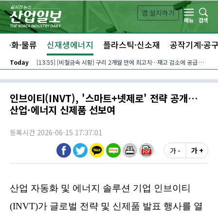
본문 바로가기
앱 설치하기
검색
메뉴
자동화·물류
신재생에너지
플라스틱·신소재
공작기계·공
Today
[13:55] [비철금속 시황] 구리 2개월 만에 최고치…재고 감소에 공급 부족 우려 확대
인브이티(INVT), '스마트+넷제로' 전략 공개…
산업·에너지 신제품 선보여
등록시간 2026-06-15 17:37:01
가 -
가 +