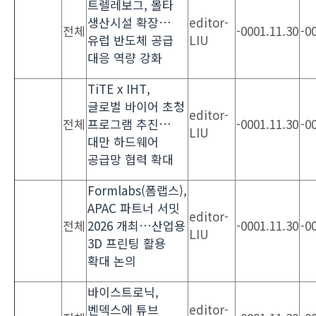
트렐레보그, 몰타
생산시설 확장…
editor-
전체
-0001.11.30
-0
유럽 반도체 공급
LIU
대응 역량 강화
TiTE x IHT,
글로벌 바이어 초청
editor-
전체
프로그램 추진…
-0001.11.30
-0
LIU
대만 하드웨어
공급망 협력 확대
Formlabs(폼랩스),
APAC 파트너 서밋
editor-
전체
2026 개최…산업용
-0001.11.30
-0
LIU
3D 프린팅 활용
확대 논의
바이스트로닉,
벤덱스에 튜브
editor-