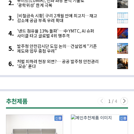
루미르(LUMIR), 전파 파장 분석 기술로
‘광학위성’ 한계 극복
[비철금속 시황] 구리 2개월 만에 최고치…재고
감소에 공급 부족 우려 확대
‘낸드 점유율 13% 돌파’… 中 YMTC, AI 슈퍼
사이클 타고 글로벌 4위 맹추격
발주청 안전감시단 도입 논의…건설업계 “기존
제도와 업무 중첩 우려”
처벌 피하려 현장 외면?… 공공 발주청 안전관리
‘모순’ 푼다
추천제품
1
/
4
신품
신품