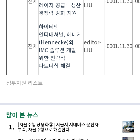
전체
-0001.11.30
-0
레이저 공급…생산
LIU
경쟁력 강화 지원
하이티엔
인터내셔널, 헤네케
(Hennecke)와
editor-
전체
-0001.11.30
-0
IMC 솔루션 개발
LIU
위한 전략적
파트너십 체결
정부지원 리스트
많이 본 뉴스
[자율주행 상용화②] 서울시 시내버스 운전자
부족, 자율주행으로 해결한다