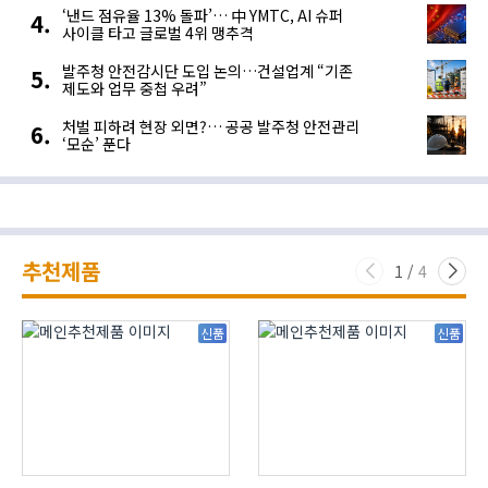
‘낸드 점유율 13% 돌파’… 中 YMTC, AI 슈퍼
사이클 타고 글로벌 4위 맹추격
발주청 안전감시단 도입 논의…건설업계 “기존
제도와 업무 중첩 우려”
처벌 피하려 현장 외면?… 공공 발주청 안전관리
‘모순’ 푼다
추천제품
1
/
4
신품
신품