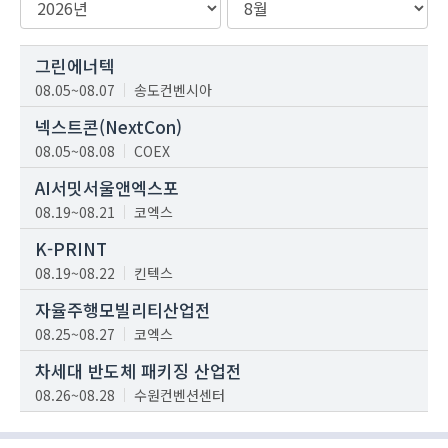
그린에너텍
08.05~08.07
송도컨벤시아
넥스트콘(NextCon)
08.05~08.08
COEX
AI서밋서울앤엑스포
08.19~08.21
코엑스
K-PRINT
08.19~08.22
킨텍스
자율주행모빌리티산업전
08.25~08.27
코엑스
차세대 반도체 패키징 산업전
08.26~08.28
수원컨벤션센터