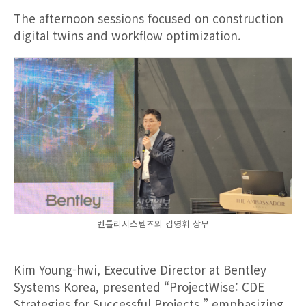
The afternoon sessions focused on construction
digital twins and workflow optimization.
벤틀리시스템즈의 김영휘 상무
Kim Young-hwi, Executive Director at Bentley
Systems Korea, presented “ProjectWise: CDE
Strategies for Successful Projects,” emphasizing