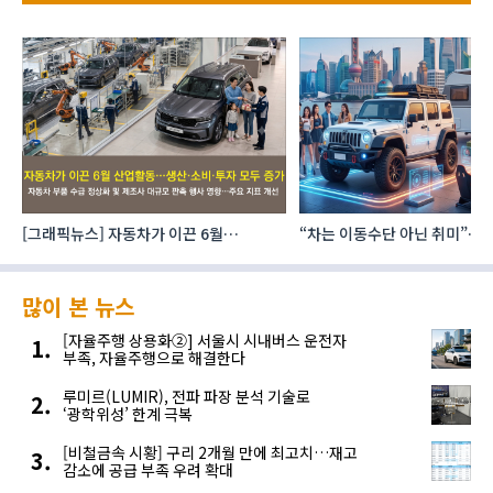
] 자동차가 이끈 6월
“차는 이동수단 아닌 취미”… 中 1조 위안
사
산·소비·투자 모두 증가
자동차 애프터마켓 빗장 풀렸다
기
많이 본 뉴스
[자율주행 상용화②] 서울시 시내버스 운전자
부족, 자율주행으로 해결한다
루미르(LUMIR), 전파 파장 분석 기술로
‘광학위성’ 한계 극복
[비철금속 시황] 구리 2개월 만에 최고치…재고
감소에 공급 부족 우려 확대