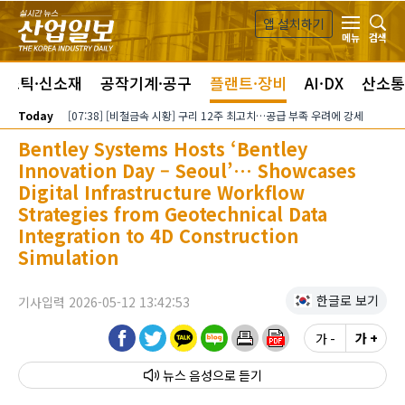
본문 바로가기
앱 설치하기
검색
메뉴
라스틱·신소재
공작기계·공구
플랜트·장비
AI·DX
산소통
Today
[07:38] [비철금속 시황] 구리 12주 최고치…공급 부족 우려에 강세
Bentley Systems Hosts ‘Bentley
Innovation Day – Seoul’… Showcases
Digital Infrastructure Workflow
Strategies from Geotechnical Data
Integration to 4D Construction
Simulation
한글로 보기
기사입력 2026-05-12 13:42:53
가 -
가 +
뉴스 음성