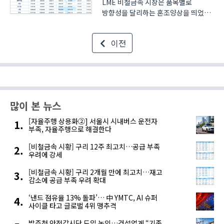
LME 비철금속 시장은 품목별로
방향성을 달리하는 혼조양상을 띄었다.
LME 3개월물 전기동 가격은 LME 등록
창고 재고량이 6개월래 최고치인
이전
155,850톤을 기록함에 따라 수요 부진
우려로 인해 장중 톤당 $9,560 선을
하회했다. Julius B..
많이 본 뉴스
[자율주행 상용화②] 서울시 시내버스 운전자
부족, 자율주행으로 해결한다
[비철금속 시황] 구리 12주 최고치…공급 부족
우려에 강세
[비철금속 시황] 구리 2개월 만에 최고치…재고
감소에 공급 부족 우려 확대
‘낸드 점유율 13% 돌파’… 中 YMTC, AI 슈퍼
사이클 타고 글로벌 4위 맹추격
발주청 안전감시단 도입 논의…건설업계 “기존