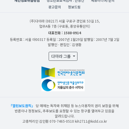
개인정보취급방침
청소년보호책임자 : 안영건
제휴미디어/문의
광고문의
정보드림
(주)다아라
(08217) 서울 구로구 경인로 53길 15,
업무A동 7층 (구로동, 중앙유통단지)
대표전화 : 1588-0914
등록번호 : 서울 아00317
등록일 : 2007년 1월29일
발행일 : 2007년 7월 2일
발행인 · 편집인 : 김영환
다아라 그룹
「열린보도원칙」
당 매체는 독자와 취재원 등 뉴스이용자의 권리 보장을 위해
반론이나 정정보도, 추후보도를 요청할 수 있는 창구를 열어두고 있음을
알려드립니다.
고충처리인 김인환 070-7465-0510 kih2711@kidd.co.kr