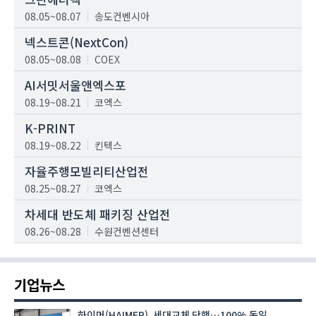
08.05~08.07
송도컨벤시아
넥스트콘(NextCon)
08.05~08.08
COEX
AI서밋서울앤엑스포
08.19~08.21
코엑스
K-PRINT
08.19~08.22
킨텍스
자율주행모빌리티산업전
08.25~08.27
코엑스
차세대 반도체 패키징 산업전
08.26~08.28
수원컨벤션센터
기업뉴스
하이머(HAIMER), 세대교체 단행…100% 독일