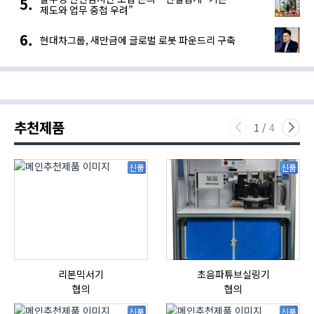
제도와 업무 중첩 우려”
현대차그룹, 새만금에 글로벌 로봇 파운드리 구축
추천제품
1
/
4
신품
신품
리본믹서기
초음파튜브실링기
협의
협의
신품
신품