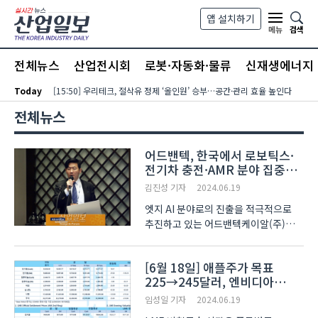
본문 바로가기
앱 설치하기
검색
메뉴
전체뉴스
산업전시회
로봇·자동화·물류
신재생에너지
Today
[15:50] 우리테크, 절삭유 정제 ‘올인원’ 승부…공간·관리 효율 높인다
전체뉴스
어드밴텍, 한국에서 로보틱스·
전기차 충전·AMR 분야 집중
공략할 것
김진성 기자
2024.06.19
엣지 AI 분야로의 진출을 적극적으로
추진하고 있는 어드밴텍케이알(주)
(이하 어드밴텍)이 향후 한국에서
다양한 분야를 공략할 것이라는 각오를
[6월 18일] 애플주가 목표
밝혔다. 18일 서울 양재동 엘타워에서
225→245달러, 엔비디아
열린 ‘2024 어드밴텍 임베디드 디자인-
125→155달러로(LME Daily)
인 포럼’ 참석차..
임성일 기자
2024.06.19