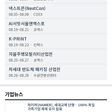
넥스트콘(NextCon)
08.05~08.08
COEX
AI서밋서울앤엑스포
08.19~08.21
코엑스
K-PRINT
08.19~08.22
킨텍스
자율주행모빌리티산업전
08.25~08.27
코엑스
차세대 반도체 패키징 산업전
08.26~08.28
수원컨벤션센터
기업뉴스
하이머(HAIMER), 세대교체 단행…100% 독일
가족기업 체제 유지 발표