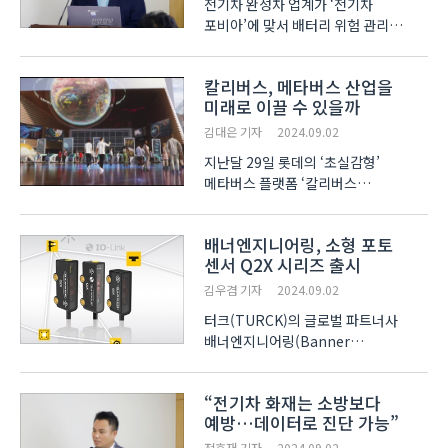
전기차 완성차 업계가 ‘전기차
포비아’에 맞서 배터리 위험 관리
방안을 시행하고 있다.
배터리관리시스템(BMS)으로 배터리의
칼리버스, 메타버스 산업을
미세한 변화를 포착하고, 이상을
미래로 이끌 수 있을까
감지하면 사용자에게 알리는 식이다.
홍기철 현대자동차 배터리성능개발실
김대은 기자
2024.09.02
상무는 2일..
지난달 29일 롯데의 ‘초실감형’
메타버스 플랫폼 ‘칼리버스
(CALIVERSE)’가 서비스를 시작했다.
롯데그롭 계열사인 롯데이노베이트
배너엔지니어링, 소형 포토
(롯데정보통신)가 2021년 7월 인수한
센서 Q2X 시리즈 출시
‘칼리버스’가 제공하는 서비스로,
‘새로운 가상 세계로 떠나는 여행’을 ..
김우겸 기자
2024.09.02
터크(TURCK)의 글로벌 파트너사
배너엔지니어링(Banner
Engineering)이 소형 포토 센서 Q2X
시리즈를 출시했다. Q2X 시리즈는
“전기차 화재는 소방보다
좁은 공간에서도 정밀한 대상 감지가
예방…데이터로 진단 가능”
가능하며, 최대 3m의 감지 범위를
제공해 기존 모델보다 약 4배 긴 감지
전효재 기자
2024.09.02