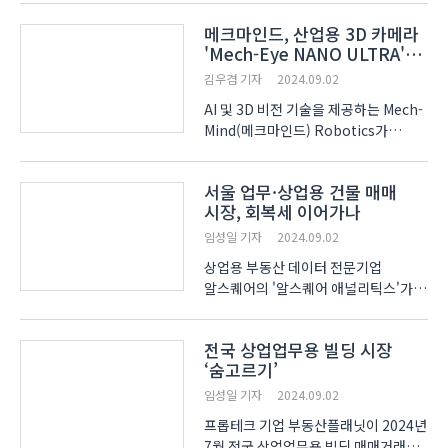
함께하는 봉사활동을 진행했다. 이
메크마인드, 산업용 3D 카메라
대회는 주한독일상공회의소(KGCCI)가
'Mech-Eye NANO ULTRA'
주관한 행사로, 장애인과 비장애인이
출시
함께 참여해 건강..
김우겸 기자
2024.09.02
AI 및 3D 비전 기술을 제공하는 Mech-
Mind(메크마인드) Robotics가
'Mech-Eye NANO ULTRA' 산업용
3D 카메라를 새롭게 출시했다. 이번
서울 업무·상업용 건물 매매
제품은 이전 모델에 비해 소형화된
시장, 회복세 이어가나
디자인과 확장된 시야각(FOV)을
갖췄으며, 반사 및 주변 광에 대한
임성일 기자
2024.09.02
저항성이 ..
상업용 부동산 데이터 전문기업
알스퀘어의 '알스퀘어 애널리틱스'가
국토교통부 자료를 분석한 결과, 서울
업무∙상업용 건물은 지난 7월에 187건,
전국 상업업무용 빌딩 시장
총 2조 479억 원이 거래됐다. 전월 대비
‘숨고르기’
거래 건수는 23.0% 증가했으며, 전년
동기 대비 거..
임성일 기자
2024.09.02
프롭테크 기업 부동산플래닛이 2024년
7월 전국 상업업무용 빌딩 매매거래