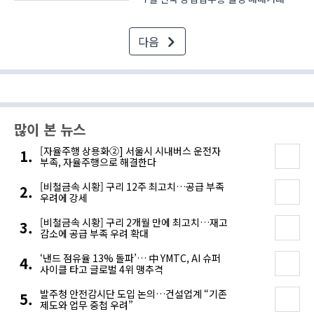
분석 결과를 발표했다. 이번 리포트에
따르면, 7월에는 거래량이 증가했지만,
다음
거래금액은 다소 줄어드는 양상이
나타나면서 시장은 ‘숨고르기’ 상태를
보였다. 거래량 11...
많이 본 뉴스
[자율주행 상용화②] 서울시 시내버스 운전자
부족, 자율주행으로 해결한다
[비철금속 시황] 구리 12주 최고치…공급 부족
우려에 강세
[비철금속 시황] 구리 2개월 만에 최고치…재고
감소에 공급 부족 우려 확대
‘낸드 점유율 13% 돌파’… 中 YMTC, AI 슈퍼
사이클 타고 글로벌 4위 맹추격
발주청 안전감시단 도입 논의…건설업계 “기존
제도와 업무 중첩 우려”