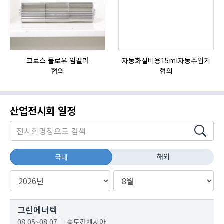
크로스 플로우 임펠라
자동화설비용15ml자동주입기
협의
협의
산업전시회 일정
해외
국내
그린에너텍
08.05~08.07
송도컨벤시아