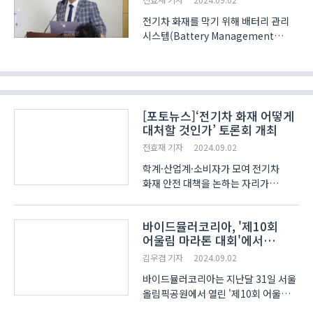
거리를 지원..
전기차 화재를 막기 위해 배터리 관리
시스템(Battery Management
System, BMS) 고도화, 책임보험·
민간보험 도입, 서비스형 배터리
(BaaS) 진단 플랫폼 등 실효성 있는
대책을 마련해야 한다는 전문가 제언이
나왔다. 한세경 경북대학교 전기공학과
[포토뉴스]‘전기차 화재 어떻게
..
대처할 것인가’ 토론회 개최
전효재 기자
2024.09.02
학계·산업계·소비자가 모여 전기차
화재 안전 대책을 논하는 자리가
마련됐다. ‘전기차 화재, 어떻게 대처할
것인가 : 안전대책 마련과 친환경차
바이드뮬러코리아, '제10회
활성화’ 토론회가 2일
어울림 마라톤 대회'에서
국회의원회관에서 진행됐다. 최근
봉사활동 참여
인천에서 발생한 전기차 화재사건 이후
김우겸 기자
2024.09.02
..
바이드뮬러코리아는 지난달 31일 서울
올림픽공원에서 열린 '제10회 어울림
마라톤 대회'에 참가해 시각장애인들과