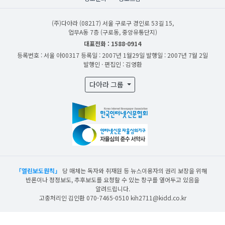
(주)다아라
(08217) 서울 구로구 경인로 53길 15,
업무A동 7층 (구로동, 중앙유통단지)
대표전화 : 1588-0914
등록번호 : 서울 아00317
등록일 : 2007년 1월29일
발행일 : 2007년 7월 2일
발행인 · 편집인 : 김영환
다아라 그룹
「열린보도원칙」
당 매체는 독자와 취재원 등 뉴스이용자의 권리 보장을 위해
반론이나 정정보도, 추후보도를 요청할 수 있는 창구를 열어두고 있음을
알려드립니다.
고충처리인 김인환 070-7465-0510 kih2711@kidd.co.kr
산업일보의 사전동의 없이 뉴스 및 콘텐츠를 무단 사용할 경우 저작권법과 관련 법에