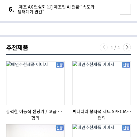
[제조 AX 현실화 ①] 제조업 AI 전환 “속도와
생태계가 관건”
추천제품
1
/
4
신품
신품
강력한 이동식 샌딩기 / 고급 이태리 IBIX샌드블라스터
써니터리 봉자석 세트 SPECIAL , 봉자석 , 자석봉 , 호퍼용자석 , 전자석
협의
협의
신품
신품