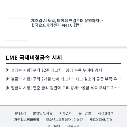
제조업 AI 도입, 데이터 연결부터 운영까지…
한국요꼬가와전기·VNTG 협력
LME 국제비철금속 시세
[비철금속 시황] 구리 12주 최고치…공급 부족 우려에 강세
[비철금속 시황] 구리 2개월 만에 최고치…재고 감소에 공급 부족 우려 확대
[비철금속 시황] 연준 금리 동결에 구리 강세…공급 부족 우려도 가격 지지
매체소개
발행인 인사말
회사연혁
윤리강령
저작권정책
개인정보취급방침
청소년보호책임자 : 안영건
제휴미디어/문의
광고문의
정보드림