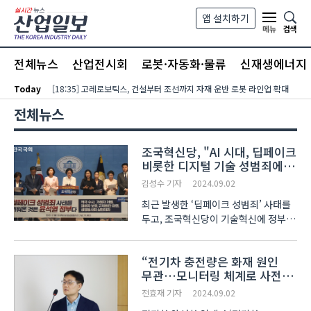
본문 바로가기
앱 설치하기
검색
메뉴
전체뉴스
산업전시회
로봇·자동화·물류
신재생에너지
Today
[18:35] 고레로보틱스, 건설부터 조선까지 자재 운반 로봇 라인업 확대
전체뉴스
조국혁신당, "AI 시대, 딥페이크
비롯한 디지털 기술 성범죄에
정부 대응 시급"
김성수 기자
2024.09.02
최근 발생한 ‘딥페이크 성범죄’ 사태를
두고, 조국혁신당이 기술혁신에 정부의
움직임이 대응하지 못했기 때문이라고
책임을 물었다. 조국혁신당 중앙당
“전기차 충전량은 화재 원인
여성위원회(이하 여성위)의 이해민,
무관…모니터링 체계로 사전
신장식, 김준형, 김재원, 김선민, 강경숙
대응”
정춘생..
전효재 기자
2024.09.02