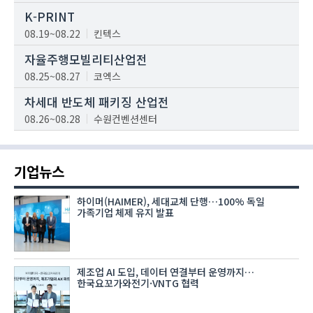
K-PRINT
08.19~08.22
킨텍스
자율주행모빌리티산업전
08.25~08.27
코엑스
차세대 반도체 패키징 산업전
08.26~08.28
수원컨벤션센터
기업뉴스
하이머(HAIMER), 세대교체 단행…100% 독일
가족기업 체제 유지 발표
제조업 AI 도입, 데이터 연결부터 운영까지…
한국요꼬가와전기·VNTG 협력