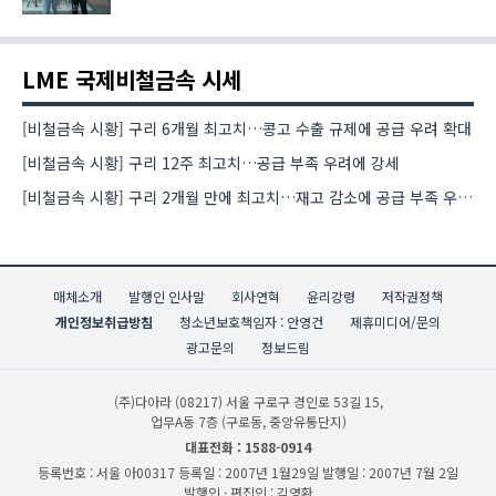
LME 국제비철금속 시세
[비철금속 시황] 구리 6개월 최고치…콩고 수출 규제에 공급 우려 확대
[비철금속 시황] 구리 12주 최고치…공급 부족 우려에 강세
[비철금속 시황] 구리 2개월 만에 최고치…재고 감소에 공급 부족 우려 확대
매체소개
발행인 인사말
회사연혁
윤리강령
저작권정책
개인정보취급방침
청소년보호책임자 : 안영건
제휴미디어/문의
광고문의
정보드림
(주)다아라
(08217) 서울 구로구 경인로 53길 15,
업무A동 7층 (구로동, 중앙유통단지)
대표전화 : 1588-0914
등록번호 : 서울 아00317
등록일 : 2007년 1월29일
발행일 : 2007년 7월 2일
발행인 · 편집인 : 김영환