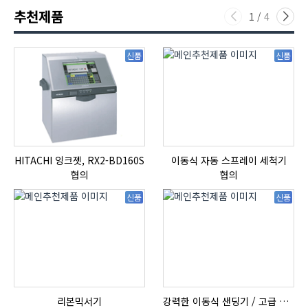
추천제품
1
/
4
신품
신품
HITACHI 잉크젯, RX2-BD160S
이동식 자동 스프레이 세척기
협의
협의
신품
신품
리본믹서기
강력한 이동식 샌딩기 / 고급 이태리 IBIX샌드블라스터