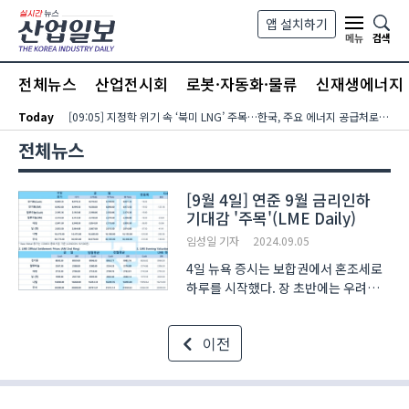
본문 바로가기
앱 설치하기
검색
메뉴
전체뉴스
산업전시회
로봇·자동화·물류
신재생에너지
Today
[09:05] 지정학 위기 속 ‘북미 LNG’ 주목…한국, 주요 에너지 공급처로 확보해야
전체뉴스
[9월 4일] 연준 9월 금리인하
기대감 '주목'(LME Daily)
임성일 기자
2024.09.05
4일 뉴욕 증시는 보합권에서 혼조세로
하루를 시작했다. 장 초반에는 우려가
많아 보였다. 전일 급락과 더불어 장
마감 후 법무부에서 그간 증시 호황을
이전
이끌었던 AAII 섹터의 선두주자인
엔비디아에 대해 반독점 혐의로 조사를
시작한다는 소식이..