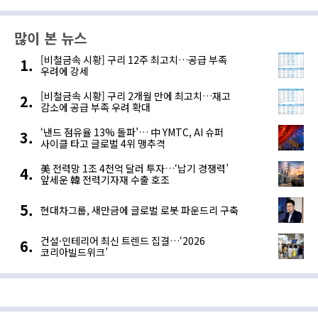
많이 본 뉴스
[비철금속 시황] 구리 12주 최고치…공급 부족
우려에 강세
[비철금속 시황] 구리 2개월 만에 최고치…재고
감소에 공급 부족 우려 확대
‘낸드 점유율 13% 돌파’… 中 YMTC, AI 슈퍼
사이클 타고 글로벌 4위 맹추격
美 전력망 1조 4천억 달러 투자…‘납기 경쟁력’
앞세운 韓 전력기자재 수출 호조
현대차그룹, 새만금에 글로벌 로봇 파운드리 구축
건설·인테리어 최신 트렌드 집결…‘2026
코리아빌드위크’